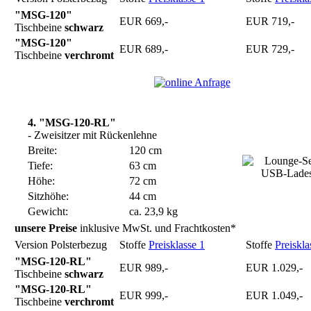
"MSG-120"
EUR 669,-
EUR 719,-
Tischbeine
schwarz
"MSG-120"
EUR 689,-
EUR 729,-
Tischbeine
verchromt
4. "MSG-120-RL"
- Zweisitzer mit Rückenlehne
Breite:
120 cm
Tiefe:
63 cm
Höhe:
72 cm
Sitzhöhe:
44 cm
Gewicht:
ca. 23,9 kg
unsere Preise
inklusive MwSt. und Frachtkosten*
Version Polsterbezug
Stoffe
Preisklasse 1
Stoffe
Preiskla
"MSG-120-RL"
EUR 989,-
EUR 1.029,-
Tischbeine
schwarz
"MSG-120-RL"
EUR 999,-
EUR 1.049,-
Tischbeine
verchromt