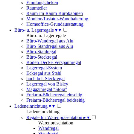
Empfangstheken
Raumteiler
Raum-im-Raum-Bürokabinen
Monitor-Tastatur-Wandhalterung
Homeoffice-Grundausstattung
Büro- u. Lagerregale
▾
▾
Büro- u. Lagerregale
Büro-Wandregal aus Alu
Büro-Standregal aus Alu
Büro-Stahlregal
Büro-Steckregal
Boden-Decke-Verspannregal
Lagerregal-System
Eckregal aus Stahl
hoch bel. Steckregal
Lagerregal von Bisley
Magazinregal "Stora"
Freiarm-Bücherregal einseitig
Freiarm-Bücherregal beidseitig
Ladeneinrichtung
▾
▾
Ladeneinrichtung
Regale für Warenpräsentation
▸
▾
Warenpräsentation
Wandregal
Standregal