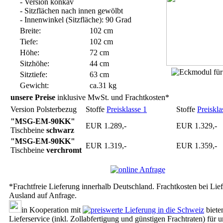
- Version konkav
- Sitzflächen nach innen gewölbt
- Innenwinkel (Sitzfläche): 90 Grad
Breite:
102 cm
Tiefe:
102 cm
Höhe:
72 cm
Sitzhöhe:
44 cm
Sitztiefe:
63 cm
Gewicht:
ca.31 kg
unsere Preise
inklusive MwSt. und Frachtkosten*
Version Polsterbezug
Stoffe
Preisklasse 1
Stoffe
Preiskla
"MSG-EM-90KK"
EUR 1.289,-
EUR 1.329,-
Tischbeine
schwarz
"MSG-EM-90KK"
EUR 1.319,-
EUR 1.359,-
Tischbeine
verchromt
*Frachtfreie Lieferung innerhalb Deutschland. Frachtkosten bei Lie
Ausland auf Anfrage.
in Kooperation mit
biete
Lieferservice (inkl. Zollabfertigung und günstigen Frachtraten) für