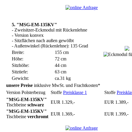
5. "MSG-EM-135KV"
- Zweisitzer-Eckmodul mit Rückenlehne
- Version konvex
- Sitzflächen nach außen gewölbt
- Außenwinkel (Rückenlehne): 135 Grad
Breite:
155 cm
Höhe:
72 cm
Sitzhöhe:
44 cm
Sitztiefe:
63 cm
Gewicht:
ca.31 kg
unsere Preise
inklusive MwSt. und Frachtkosten*
Version Polsterbezug
Stoffe
Preisklasse 1
Stoffe
Preiskla
"MSG-EM-135KV"
EUR 1.329,-
EUR 1.389,-
Tischbeine
schwarz
"MSG-EM-135KV"
EUR 1.369,-
EUR 1.399,-
Tischbeine
verchromt