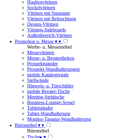
Haubenvitrinen
Sockelvitrinen
Vitrinen mit Stauraum
Vitrinen mit Beleuchtung
Design-Vitrinen
Vitrinen-Sideboards
Außenbereich-Vitrinen
Promotion u. Messe
▾
▾
Werbe- u. Messemöbel
Messevitrinen
Messe- u. Beratertheken
Prospektständer
Prospekt-Wandhalterungen
mobile Katalogregale
Stellwände
Hinweis- u. Türschilder
mobile Berater-Tische
Meeting-Stehtische
Business-Lounge-Sessel
Tabletständer
Tablet-Wandhalterung
Monitor-Tastatur-Wandhalterung
Büromöbel
▾
▾
Büromöbel
Tische
▸
▾