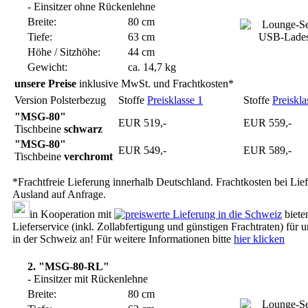
- Einsitzer ohne Rückenlehne
Breite:
80 cm
Tiefe:
63 cm
Höhe / Sitzhöhe:
44 cm
Gewicht:
ca. 14,7 kg
unsere Preise
inklusive MwSt. und Frachtkosten*
Version Polsterbezug
Stoffe
Preisklasse 1
Stoffe
Preiskla
"MSG-80"
EUR 519,-
EUR 559,-
Tischbeine
schwarz
"MSG-80"
EUR 549,-
EUR 589,-
Tischbeine
verchromt
*Frachtfreie Lieferung innerhalb Deutschland. Frachtkosten bei Lie
Ausland auf Anfrage.
in Kooperation mit
biete
Lieferservice (inkl. Zollabfertigung und günstigen Frachtraten) für
in der Schweiz an! Für weitere Informationen bitte
hier klicken
2. "MSG-80-RL"
- Einsitzer mit Rückenlehne
Breite:
80 cm