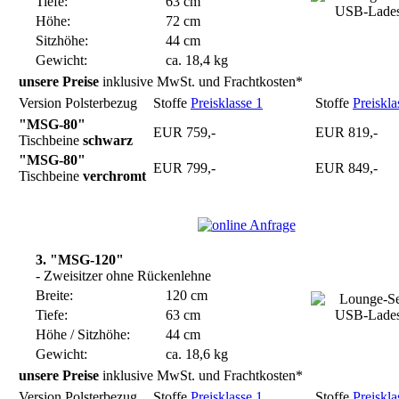
Tiefe:
63 cm
Höhe:
72 cm
Sitzhöhe:
44 cm
Gewicht:
ca. 18,4 kg
unsere Preise
inklusive MwSt. und Frachtkosten*
Version Polsterbezug
Stoffe
Preisklasse 1
Stoffe
Preiskla
"MSG-80"
EUR 759,-
EUR 819,-
Tischbeine
schwarz
"MSG-80"
EUR 799,-
EUR 849,-
Tischbeine
verchromt
3. "MSG-120"
- Zweisitzer ohne Rückenlehne
Breite:
120 cm
Tiefe:
63 cm
Höhe / Sitzhöhe:
44 cm
Gewicht:
ca. 18,6 kg
unsere Preise
inklusive MwSt. und Frachtkosten*
Version Polsterbezug
Stoffe
Preisklasse 1
Stoffe
Preiskla