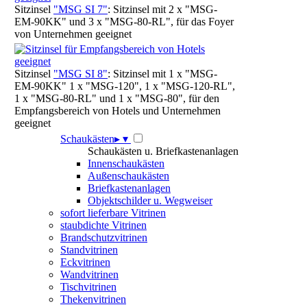
Sitzinsel
"MSG SI 7"
: Sitzinsel mit 2 x "MSG-
EM-90KK" und 3 x "MSG-80-RL", für das Foyer
von Unternehmen geeignet
Sitzinsel
"MSG SI 8"
: Sitzinsel mit 1 x "MSG-
EM-90KK" 1 x "MSG-120", 1 x "MSG-120-RL",
1 x "MSG-80-RL" und 1 x "MSG-80", für den
Empfangsbereich von Hotels und Unternehmen
geeignet
Schaukästen
▸
▾
Schaukästen u. Briefkastenanlagen
Innenschaukästen
Außenschaukästen
Briefkastenanlagen
Objektschilder u. Wegweiser
sofort lieferbare Vitrinen
staubdichte Vitrinen
Brandschutzvitrinen
Standvitrinen
Eckvitrinen
Wandvitrinen
Tischvitrinen
Thekenvitrinen