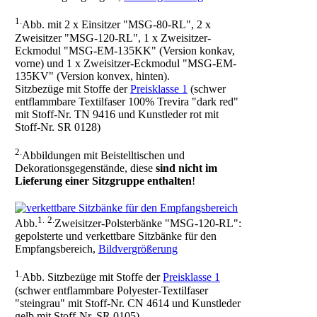
1.
Abb. mit 2 x Einsitzer "MSG-80-RL", 2 x
Zweisitzer "MSG-120-RL", 1 x Zweisitzer-
Eckmodul "MSG-EM-135KK" (Version konkav,
vorne) und 1 x Zweisitzer-Eckmodul "MSG-EM-
135KV" (Version konvex, hinten).
Sitzbezüge mit Stoffe der
Preisklasse 1
(schwer
entflammbare Textilfaser 100% Trevira "dark red"
mit Stoff-Nr. TN 9416 und Kunstleder rot mit
Stoff-Nr. SR 0128)
2.
Abbildungen mit Beistelltischen und
Dekorationsgegenstände, diese
sind nicht im
Lieferung einer Sitzgruppe enthalten
!
1.
2.
Abb.
Zweisitzer-Polsterbänke "MSG-120-RL":
gepolsterte und verkettbare Sitzbänke für den
Empfangsbereich,
Bildvergrößerung
1.
Abb. Sitzbezüge mit Stoffe der
Preisklasse 1
(schwer entflammbare Polyester-Textilfaser
"steingrau" mit Stoff-Nr. CN 4614 und Kunstleder
gelb mit Stoff-Nr. SR 0105)