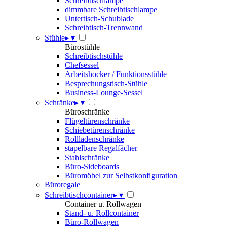
Schreibtischlampe
dimmbare Schreibtischlampe
Untertisch-Schublade
Schreibtisch-Trennwand
Stühle
▸
▾
Bürostühle
Schreibtischstühle
Chefsessel
Arbeitshocker / Funktionsstühle
Besprechungstisch-Stühle
Business-Lounge-Sessel
Schränke
▸
▾
Büroschränke
Flügeltürenschränke
Schiebetürenschränke
Rollladenschränke
stapelbare Regalfächer
Stahlschränke
Büro-Sideboards
Büromöbel zur Selbstkonfiguration
Büroregale
Schreibtischcontainer
▸
▾
Container u. Rollwagen
Stand- u. Rollcontainer
Büro-Rollwagen