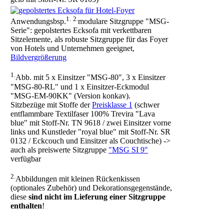
1.
2.
Anwendungsbsp.
modulare Sitzgruppe "MSG-
Serie": gepolstertes Ecksofa mit verkettbaren
Sitzelemente, als robuste Sitzgruppe für das Foyer
von Hotels und Unternehmen geeignet,
Bildvergrößerung
1.
Abb. mit 5 x Einsitzer "MSG-80", 3 x Einsitzer
"MSG-80-RL" und 1 x Einsitzer-Eckmodul
"MSG-EM-90KK" (Version konkav).
Sitzbezüge mit Stoffe der
Preisklasse 1
(schwer
entflammbare Textilfaser 100% Trevira "Lava
blue" mit Stoff-Nr. TN 9618 / zwei Einsitzer vorne
links und Kunstleder "royal blue" mit Stoff-Nr. SR
0132 / Eckcouch und Einsitzer als Couchtische) ->
auch als preiswerte Sitzgruppe
"MSG SI 9"
verfügbar
2.
Abbildungen mit kleinen Rückenkissen
(optionales Zubehör) und Dekorationsgegenstände,
diese
sind nicht im Lieferung einer Sitzgruppe
enthalten
!