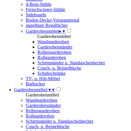
4-Bein-Stühle
Freischwinger-Stühle
Sideboards
Boden-Decke-Verspannregal
stapelbare Regalfächer
Garderobenmöbel
▸
▾
Garderobenmöbel
Wandgarderoben
Garderobenständer
Reihengarderoben
Rollgarderoben
Schirmständer u. Standaschenbecher
Couch- u. Beistelltische
Schuhschränke
TV- u. Hifi-Möbel
Barhocker
Garderobenmöbel
▾
▾
Garderobenmöbel
Wandgarderoben
Garderobenständer
Reihengarderoben
Rollgarderoben
Schirmständer u. Standaschenbecher
Couch- u. Beistelltische