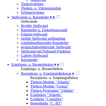
Thekenvitrinen
Theken- u. Vitrinenmodule
Schmuckvitrine
Stellwände u. Raumteiler
▾
▾
Stellwände
flexible Stellwand
Raumteiler u. Diskretionswand
Faltarm-Sellwand
mobile Stellwand aufklappbar
schallabsorbierender Raumteiler
geräuschabsorbierende Stellwand
Stellwand mit Pinboard-Funktion
Galerie-Stellwand
Infoständer
Empfangs- u. Beratertheken
▾
▾
Empfangs- u. Beratertheken
Rezeptions- u. Empfangstheken
▸
▾
Rezeptions- u. Empfangstheken
Theken-Module "Atlantis"
Theken-Module "Genua"
Theken-Programm "Atlantis"
Ecktheken "Atlantis"
Ecktheke "Consultor"
Bogentheke "C.-BT"