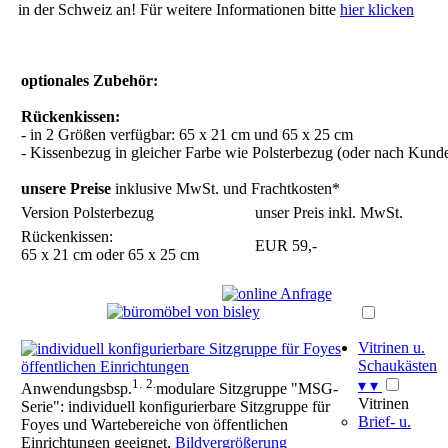
in der Schweiz an! Für weitere Informationen bitte
hier klicken
optionales Zubehör:
Rückenkissen:
- in 2 Größen verfügbar: 65 x 21 cm und 65 x 25 cm
- Kissenbezug in gleicher Farbe wie Polsterbezug (oder nach Kun
unsere Preise
inklusive MwSt. und Frachtkosten*
Version Polsterbezug
unser Preis inkl. MwSt.
Rückenkissen:
EUR 59,-
65 x 21 cm oder 65 x 25 cm
Vitrinen u.
Schaukästen
1.
2.
▾
▾
Anwendungsbsp.
modulare Sitzgruppe "MSG-
Vitrinen
Serie": individuell konfigurierbare Sitzgruppe für
Brief- u.
Foyes und Wartebereiche von öffentlichen
Einrichtungen geeignet,
Bildvergrößerung