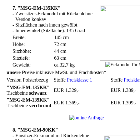
7. "MSG-EM-135KK"
- Zweisitzer-Eckmodul mit Rückenlehne
- Version konkav
- Sitzflächen nach innen gewölbt
- Innenwinkel (Sitzfläche): 135 Grad
Breite:
145 cm
Höhe:
72 cm
Sitzhöhe:
44 cm
Sitztiefe:
63 cm
Gewicht:
ca.32,7 kg
unsere Preise
inklusive MwSt. und Frachtkosten*
Version Polsterbezug
Stoffe
Preisklasse 1
Stoffe
Preiskla
"MSG-EM-135KK"
EUR 1.329,-
EUR 1.389,-
Tischbeine
schwarz
"MSG-EM-135KK"
EUR 1.369,-
EUR 1.399,-
Tischbeine
verchromt
8. "MSG-EM-90KK"
- Einsitzer-Eckmodul mit Rückenlehne