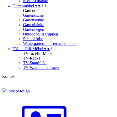
Schuhschränke
Gartenmöbel
▾
▾
Gartenmöbel
Gartentische
Gartenstühle
Gartenbänke
Gartenliegen
Outdoor-Sitzgruppen
Strandkörbe
Wintergarten- u. Terrassenmöbel
TV- u. Hifi-Möbel
▾
▾
TV- u. Hifi-Möbel
TV-Racks
TV-Standfüße
TV-Wandhalterungen
Kontakt
Stilnet-Design