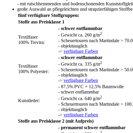
- mit rutschhemmenden und bodenschonenden Kunststoffgleit
große Auswahl an pflegeleichten und strapzierfähigen Stoffb
fünf verfügbare Stoffgruppen:
Stoffe aus Preisklasse 1
- schwer entflammbar
2
- Gewicht ca. 260 g/m
Textilfaser
- Scheuertouren nach Martindale > 70.
100% Trevira:
- objekttauglich
->
verfügbare Farben
- schwer entflammbar
2
- Gewicht ca. 335 g/m
Textilfaser
- Scheuertouren nach Martindale > 50.
100% Polyester:
- objekttauglich
->
verfügbare Farben
- 87,5% PVC + 12,5% Baumwolle
- schwer entflammbar
2
- Gewicht ca. 640 g/m
Kunstleder:
- Scheuertouren nach Martindale > 100
- objekttauglich
->
verfügbare Farben
Stoffe aus Preisklasse 2 (mit Aufpreis)
- permanent schwer entflammbar
2