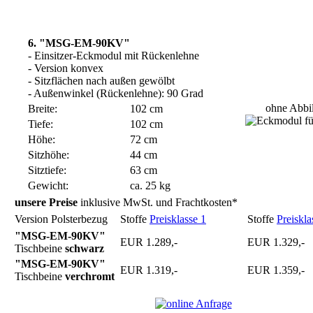
6. "MSG-EM-90KV"
- Einsitzer-Eckmodul mit Rückenlehne
- Version konvex
- Sitzflächen nach außen gewölbt
- Außenwinkel (Rückenlehne): 90 Grad
ohne Abbi
Breite:
102 cm
Tiefe:
102 cm
Höhe:
72 cm
Sitzhöhe:
44 cm
Sitztiefe:
63 cm
Gewicht:
ca. 25 kg
unsere Preise
inklusive MwSt. und Frachtkosten*
Version Polsterbezug
Stoffe
Preisklasse 1
Stoffe
Preiskla
"MSG-EM-90KV"
EUR 1.289,-
EUR 1.329,-
Tischbeine
schwarz
"MSG-EM-90KV"
EUR 1.319,-
EUR 1.359,-
Tischbeine
verchromt