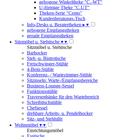
gebogene Winkeltheke "C.-WT"
U-förmige Theke "C.UT"
Theken-Serie "Cento"
Kundenberatungs-Tisch
Info-Desks u. Beratertheken
▸
▾
gebogene Empfangstheken
gerade Empfangstheken
Sitzmöbel u. Stehtische
▾
▾
Sitzmöbel u. Stehtische
Barhocker
Steh -u. Bistrotische
Freischwinger-Stühle
4-Bein-Stühle
Konferenz- / Wartezimmer-Stühle
Sitzinseln: Warte-/Empfangsbereiche
Business-Lounge-Sessel
Funktionsstühle
Traversenbänke für den Wartebereich
Schreibtischstühle
Chefsessel
drehbare Arbeits- u. Pendelhocker
Sitz- und Stehhilfe
Wohnmöbel
▾
▾
Einrichtungsmöbel
Esstische