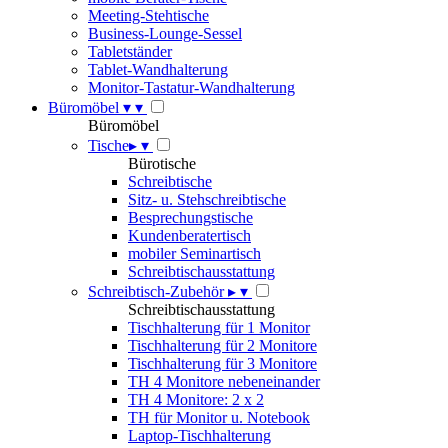
Meeting-Stehtische
Business-Lounge-Sessel
Tabletständer
Tablet-Wandhalterung
Monitor-Tastatur-Wandhalterung
Büromöbel
▾
▾
Büromöbel
Tische
▸
▾
Bürotische
Schreibtische
Sitz- u. Stehschreibtische
Besprechungstische
Kundenberatertisch
mobiler Seminartisch
Schreibtischausstattung
Schreibtisch-Zubehör
▸
▾
Schreibtischausstattung
Tischhalterung für 1 Monitor
Tischhalterung für 2 Monitore
Tischhalterung für 3 Monitore
TH 4 Monitore nebeneinander
TH 4 Monitore: 2 x 2
TH für Monitor u. Notebook
Laptop-Tischhalterung