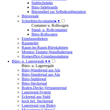
Stahlschränke
Büro-Sideboards
Büromöbel zur Selbstkonfiguration
Büroregale
Schreibtischcontainer
▸
▾
Container u. Rollwagen
Stand- u. Rollcontainer
Büro-Rollwagen
Empfangstheken
Raumteiler
Raum-im-Raum-Bürokabinen
Monitor-Tastatur-Wandhalterung
Homeoffice-Grundausstattung
Büro- u. Lagerregale
▾
▾
Büro- u. Lagerregale
Büro-Wandregal aus Alu
Büro-Standregal aus Alu
Büro-Stahlregal
Büro-Steckregal
Boden-Decke-Verspannregal
Lagerregal-System
Eckregal aus Stahl
hoch bel. Steckregal
Lagerregal von Bisley
Magazinregal "Stora"