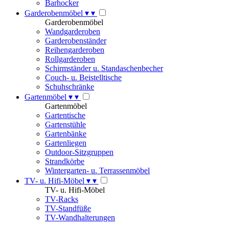
Barhocker
Garderobenmöbel
▾
▾
Garderobenmöbel
Wandgarderoben
Garderobenständer
Reihengarderoben
Rollgarderoben
Schirmständer u. Standaschenbecher
Couch- u. Beistelltische
Schuhschränke
Gartenmöbel
▾
▾
Gartenmöbel
Gartentische
Gartenstühle
Gartenbänke
Gartenliegen
Outdoor-Sitzgruppen
Strandkörbe
Wintergarten- u. Terrassenmöbel
TV- u. Hifi-Möbel
▾
▾
TV- u. Hifi-Möbel
TV-Racks
TV-Standfüße
TV-Wandhalterungen