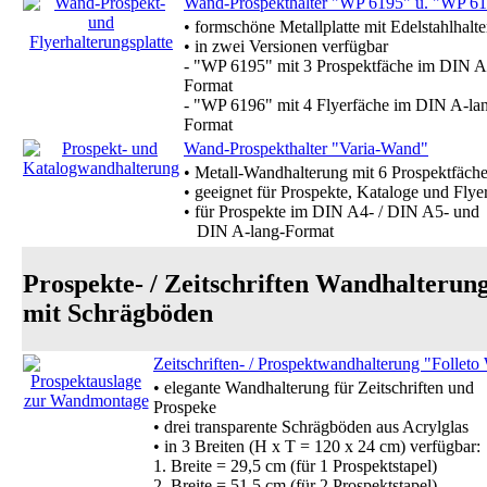
Wand-Prospekthalter "WP 6195" u. "WP 6
• formschöne Metallplatte mit Edelstahlhalte
• in zwei Versionen verfügbar
- "WP 6195" mit 3 Prospektfäche im DIN A
Format
- "WP 6196" mit 4 Flyerfäche im DIN A-la
Format
Wand-Prospekthalter "Varia-Wand"
• Metall-Wandhalterung mit 6 Prospektfäche
• geeignet für Prospekte, Kataloge und Flye
• für Prospekte im DIN A4- / DIN A5- und
DIN A-lang-Format
Prospekte- / Zeitschriften Wandhalterun
mit Schrägböden
Zeitschriften- / Prospektwandhalterung "Folleto
• elegante Wandhalterung für Zeitschriften und
Prospeke
• drei transparente Schrägböden aus Acrylglas
• in 3 Breiten (H x T = 120 x 24 cm) verfügbar:
1. Breite = 29,5 cm (für 1 Prospektstapel)
2. Breite = 51,5 cm (für 2 Prospektstapel)