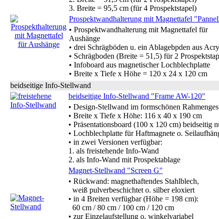
3. Breite = 95,5 cm (für 4 Prospektstapel)
Prospektwandhalterung mit Magnettafel "Pannel
• Prospektwandhalterung mit Magnettafel für
Aushänge
• drei Schrägböden u. ein Ablagebpden aus Acry
• Schrägboden (Breite = 51,5) für 2 Prospektstap
• Infoboard aus magnetischer Lochblechplatte
• Breite x Tiefe x Höhe = 120 x 24 x 120 cm
beidseitige Info-Stellwand
beidseitige Info-Stellwand "Frame AW-120"
• Design-Stellwand im formschönen Rahmengest
• Breite x Tiefe x Höhe: 116 x 40 x 190 cm
• Präsentationsboard (100 x 120 cm) beidseitig n
• Lochblechplatte für Haftmagnete o. Seilaufhä
• in zwei Versionen verfügbar:
1. als freistehende Info-Wand
2. als Info-Wand mit Prospektablage
Magnet-Stellwand "Screen G"
• Rückwand: magnethaftendes Stahlblech,
weiß pulverbeschichtet o. silber eloxiert
• in 4 Breiten verfügbar (Höhe = 198 cm):
60 cm / 80 cm / 100 cm / 120 cm
• zur Einzelaufstellung o. winkelvariabel