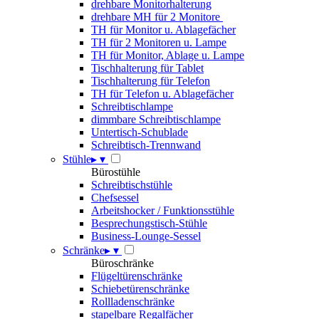
drehbare Monitorhalterung
drehbare MH für 2 Monitore
TH für Monitor u. Ablagefächer
TH für 2 Monitoren u. Lampe
TH für Monitor, Ablage u. Lampe
Tischhalterung für Tablet
Tischhalterung für Telefon
TH für Telefon u. Ablagefächer
Schreibtischlampe
dimmbare Schreibtischlampe
Untertisch-Schublade
Schreibtisch-Trennwand
Stühle
▸
▾
Bürostühle
Schreibtischstühle
Chefsessel
Arbeitshocker / Funktionsstühle
Besprechungstisch-Stühle
Business-Lounge-Sessel
Schränke
▸
▾
Büroschränke
Flügeltürenschränke
Schiebetürenschränke
Rollladenschränke
stapelbare Regalfächer