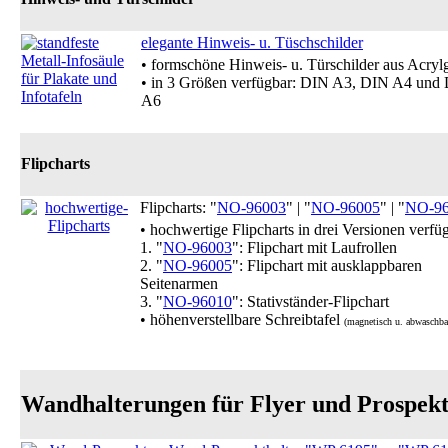
elegante Hinweis- u. Tüschschilder
• formschöne Hinweis- u. Türschilder aus Acryl
• in 3 Größen verfügbar: DIN A3, DIN A4 und
A6
Flipcharts
Flipcharts: "
NO-96003
" | "
NO-96005
" | "
NO-9
• hochwertige Flipcharts in drei Versionen verfü
1. "
NO-96003
": Flipchart mit Laufrollen
2. "
NO-96005
": Flipchart mit ausklappbaren
Seitenarmen
3. "
NO-96010
": Stativständer-Flipchart
• höhenverstellbare Schreibtafel
(magnetisch u. abwaschba
Wandhalterungen für Flyer und Prospek