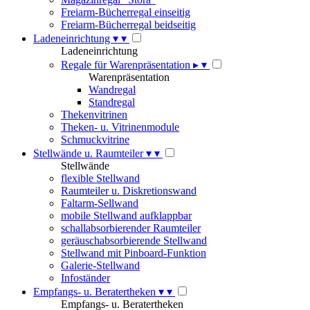
Freiarm-Bücherregal einseitig
Freiarm-Bücherregal beidseitig
Ladeneinrichtung
▾
▾
Ladeneinrichtung
Regale für Warenpräsentation
▸
▾
Warenpräsentation
Wandregal
Standregal
Thekenvitrinen
Theken- u. Vitrinenmodule
Schmuckvitrine
Stellwände u. Raumteiler
▾
▾
Stellwände
flexible Stellwand
Raumteiler u. Diskretionswand
Faltarm-Sellwand
mobile Stellwand aufklappbar
schallabsorbierender Raumteiler
geräuschabsorbierende Stellwand
Stellwand mit Pinboard-Funktion
Galerie-Stellwand
Infoständer
Empfangs- u. Beratertheken
▾
▾
Empfangs- u. Beratertheken