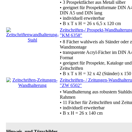
• 3 Prospektfächer aus Metall silber
• geeignet für Prospektformate DIN A
DIN A5 und DIN lang
• individuell erweiterbar
• B x T x H = 26 x 6,5 x 120 cm
Zeitschriften-/ Prospekt-Wandhalterun
"KM 6358"
• 8 Fächer wahlweis als Ständer oder 
Wandmontage
• transparente Acryl-Fächer im DIN A
Format
• geeignet für Prospekte, Kataloge und
Zeitschriften
• B x T x H = 32 x 42 (Ständer) x 15
Zeitschriften- / Zeitungen-Wandhalter
"ZW 6502"
• Wandhalterung aus robustem Stahldr
Rahmen
• 11 Fächer für Zeitschriften und Zeit
• individuell erweiterbar
• B x H = 26 x 140 cm
Hinweis- und Türschilder