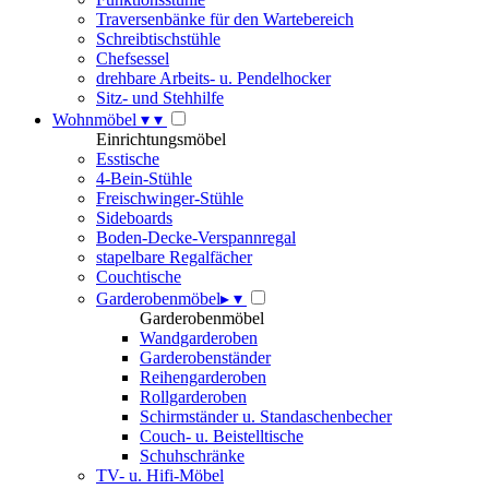
Traversenbänke für den Wartebereich
Schreibtischstühle
Chefsessel
drehbare Arbeits- u. Pendelhocker
Sitz- und Stehhilfe
Wohnmöbel
▾
▾
Einrichtungsmöbel
Esstische
4-Bein-Stühle
Freischwinger-Stühle
Sideboards
Boden-Decke-Verspannregal
stapelbare Regalfächer
Couchtische
Garderobenmöbel
▸
▾
Garderobenmöbel
Wandgarderoben
Garderobenständer
Reihengarderoben
Rollgarderoben
Schirmständer u. Standaschenbecher
Couch- u. Beistelltische
Schuhschränke
TV- u. Hifi-Möbel