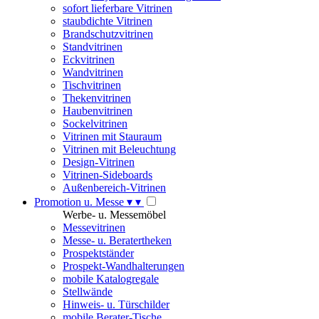
sofort lieferbare Vitrinen
staubdichte Vitrinen
Brandschutzvitrinen
Standvitrinen
Eckvitrinen
Wandvitrinen
Tischvitrinen
Thekenvitrinen
Haubenvitrinen
Sockelvitrinen
Vitrinen mit Stauraum
Vitrinen mit Beleuchtung
Design-Vitrinen
Vitrinen-Sideboards
Außenbereich-Vitrinen
Promotion u. Messe
▾
▾
Werbe- u. Messemöbel
Messevitrinen
Messe- u. Beratertheken
Prospektständer
Prospekt-Wandhalterungen
mobile Katalogregale
Stellwände
Hinweis- u. Türschilder
mobile Berater-Tische