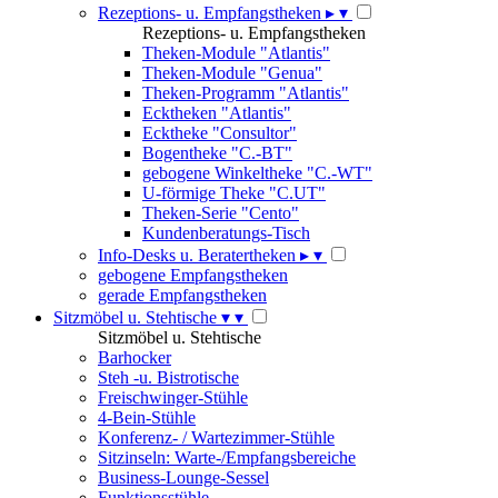
Rezeptions- u. Empfangstheken
▸
▾
Rezeptions- u. Empfangstheken
Theken-Module "Atlantis"
Theken-Module "Genua"
Theken-Programm "Atlantis"
Ecktheken "Atlantis"
Ecktheke "Consultor"
Bogentheke "C.-BT"
gebogene Winkeltheke "C.-WT"
U-förmige Theke "C.UT"
Theken-Serie "Cento"
Kundenberatungs-Tisch
Info-Desks u. Beratertheken
▸
▾
gebogene Empfangstheken
gerade Empfangstheken
Sitzmöbel u. Stehtische
▾
▾
Sitzmöbel u. Stehtische
Barhocker
Steh -u. Bistrotische
Freischwinger-Stühle
4-Bein-Stühle
Konferenz- / Wartezimmer-Stühle
Sitzinseln: Warte-/Empfangsbereiche
Business-Lounge-Sessel
Funktionsstühle