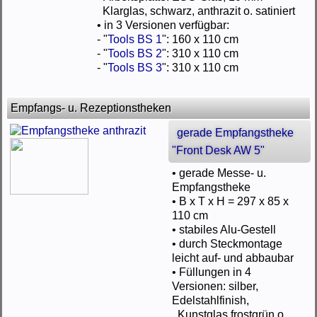
Klarglas, schwarz, anthrazit o. satiniert
• in 3 Versionen verfügbar:
- "
Tools BS 1
": 160 x 110 cm
- "
Tools BS 2
": 310 x 110 cm
- "
Tools BS 3
": 310 x 110 cm
Empfangs- u. Rezeptionstheken
gerade Empfangstheke
"Front Desk AW 5"
• gerade Messe- u.
Empfangstheke
• B x T x H = 297 x 85 x
110 cm
• stabiles Alu-Gestell
• durch Steckmontage
leicht auf- und abbaubar
• Füllungen in 4
Versionen: silber,
Edelstahlfinish,
Kunstglas frostgrün o.