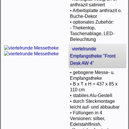
anthrazit satiniert
• Arbeitsplatte anthrazit o.
Buche-Dekor
• optionales Zubehör:
- Thekentop,
Taschenablage, LED-
Beleuchtung
viertelrunde
Empfangstheke "Front
Desk AW 4"
• gebogene Messe- u.
Empfangstheke
• B x T x H = 437 x 85 x
110 cm
• stabiles Alu-Gestell
• durch Steckmontage
leicht auf- und abbaubar
• Füllungen in 4
Versionen: silber,
Edelstahlfinish,