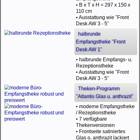
• B x T x H = 297 x 150 x
110 cm
• Ausstattung wie "Front
Desk AW 3 - 5"
halbrunde
Empfangstheke "Front
Desk AW 1"
• halbrunde Empfangs- u.
Rezeptionstheke
• Ausstattung wie "Front
Desk AW 3 - 5"
Theken-Programm
"Atlantis Glas u. anthrazit"
• moderne Empfangstheke
/ Rezeptionstheke
• 7 verfügbare
Thekenversionen
• Frontseite satiniertes
Glas o. anthrazit lackiert