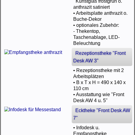
Kunstglas frostgrün o.
anthrazit satiniert
• Arbeitsplatte anthrazit o.
Buche-Dekor
• optionales Zubehör:
- Thekentop,
Taschenablage, LED-
Beleuchtung
Rezeptionstheke "Front
Desk AW 3"
• Rezeptionstheke mit 2
Arbeitsplätzen
• B x T x H = 490 x 140 x
110 cm
• Ausstattung wie "Front
Desk AW 4 u. 5"
Ecktheke "Front Desk AW
7"
• Infodesk u.
Empfangstheke