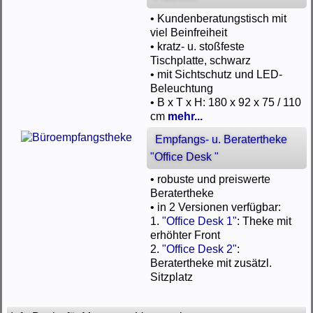
• Kundenberatungstisch mit
viel Beinfreiheit
• kratz- u. stoßfeste
Tischplatte, schwarz
• mit Sichtschutz und LED-
Beleuchtung
• B x T x H: 180 x 92 x 75 / 110
cm
mehr...
Empfangs- u. Beratertheke
"Office Desk "
• robuste und preiswerte
Beratertheke
• in 2 Versionen verfügbar:
1.
"Office Desk 1"
: Theke mit
erhöhter Front
2.
"Office Desk 2"
:
Beratertheke mit zusätzl.
Sitzplatz