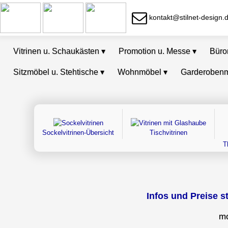
kontakt@stilnet-design.
Vitrinen u. Schaukästen
▾
Promotion u. Messe
▾
Bür
Sitzmöbel u. Stehtische
▾
Wohnmöbel
▾
Garderoben
Sockelvitrinen-Übersicht
Tischvitrinen
T
Infos und Preise s
mo