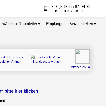
+49 (0) 68 51 / 97 491 31
Bürozeiten: 9 - 19 Uhr
ellwände u. Raumteiler
▾
Empfangs- u. Beratertheken
▾
bdichte Vitrinen
Brandschutz-Vitrinen
Vitrinen ab Lager
 bitte hier klicken
und