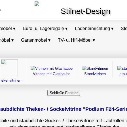
Stilnet-Design
de
omöbel
▾
Büro- u. Lagerregale
▾
Ladeneinrichtung
▾
St
möbel
▾
Gartenmöbel
▾
TV- u. Hifi-Möbel
▾
Vitrinen mit Glashaube
Standvitrinen
stau
hekenvitrinen
taubdichte Theken- / Sockelvitrine "Podium F24-Serie"
bile und staubdichte Sockel- / Thekenvitrine mit Laufrollen 