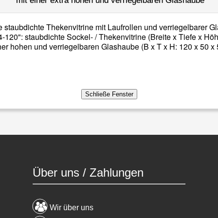
mit einer extra hohen und verriegelbaren Glashaube
120": staubdichte Sockel- / Thekenvitrine (Breite x Tiefe x Höh
ner hohen und verriegelbaren Glashaube (B x T x H: 120 x 50 x
Über uns / Zahlungen
Wir über uns