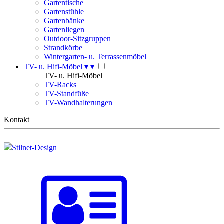
Gartentische
Gartenstühle
Gartenbänke
Gartenliegen
Outdoor-Sitzgruppen
Strandkörbe
Wintergarten- u. Terrassenmöbel
TV- u. Hifi-Möbel
▾
▾
TV- u. Hifi-Möbel
TV-Racks
TV-Standfüße
TV-Wandhalterungen
Kontakt
Stilnet-Design