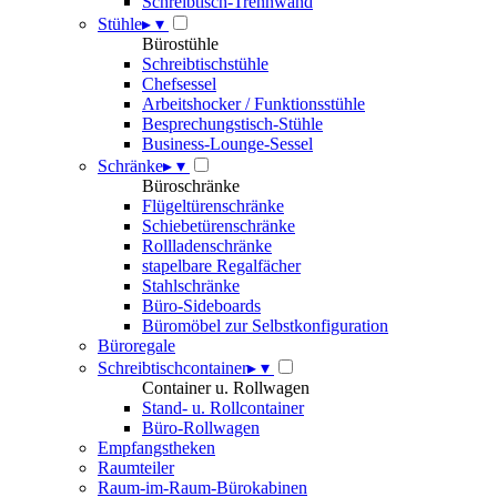
Schreibtisch-Trennwand
Stühle
▸
▾
Bürostühle
Schreibtischstühle
Chefsessel
Arbeitshocker / Funktionsstühle
Besprechungstisch-Stühle
Business-Lounge-Sessel
Schränke
▸
▾
Büroschränke
Flügeltürenschränke
Schiebetürenschränke
Rollladenschränke
stapelbare Regalfächer
Stahlschränke
Büro-Sideboards
Büromöbel zur Selbstkonfiguration
Büroregale
Schreibtischcontainer
▸
▾
Container u. Rollwagen
Stand- u. Rollcontainer
Büro-Rollwagen
Empfangstheken
Raumteiler
Raum-im-Raum-Bürokabinen