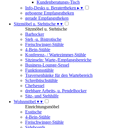
Kundenberatungs-Tisch
Info-Desks u. Beratertheken
▸
▾
gebogene Empfangstheken
gerade Empfangstheken
Sitzmöbel u. Stehtische
▾
▾
Sitzmöbel u. Stehtische
Barhocker
Steh -u. Bistrotische
Freischwinger-Stühle
4-Bein-Stühle
Konferenz- / Wartezimmer-Stühle
Sitzinseln: Warte-/Empfangsbereiche
Business-Lounge-Sessel
Funktionsstühle
Traversenbänke für den Wartebereich
Schreibtischstühle
Chefsessel
drehbare Arbeits- u. Pendelhocker
Sitz- und Stehhilfe
Wohnmöbel
▾
▾
Einrichtungsmöbel
Esstische
4-Bein-Stühle
Freischwinger-Stühle
Sideboards