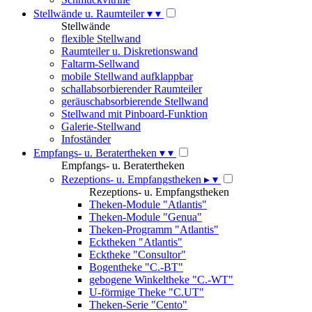
Stellwände u. Raumteiler
▾
▾
Stellwände
flexible Stellwand
Raumteiler u. Diskretionswand
Faltarm-Sellwand
mobile Stellwand aufklappbar
schallabsorbierender Raumteiler
geräuschabsorbierende Stellwand
Stellwand mit Pinboard-Funktion
Galerie-Stellwand
Infoständer
Empfangs- u. Beratertheken
▾
▾
Empfangs- u. Beratertheken
Rezeptions- u. Empfangstheken
▸
▾
Rezeptions- u. Empfangstheken
Theken-Module "Atlantis"
Theken-Module "Genua"
Theken-Programm "Atlantis"
Ecktheken "Atlantis"
Ecktheke "Consultor"
Bogentheke "C.-BT"
gebogene Winkeltheke "C.-WT"
U-förmige Theke "C.UT"
Theken-Serie "Cento"