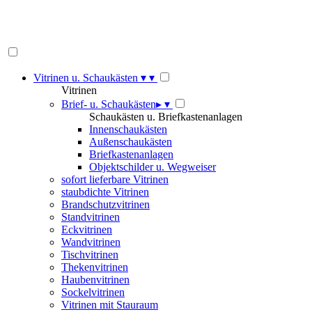
Vitrinen u. Schaukästen
▾
▾
Vitrinen
Brief- u. Schaukästen
▸
▾
Schaukästen u. Briefkastenanlagen
Innenschaukästen
Außenschaukästen
Briefkastenanlagen
Objektschilder u. Wegweiser
sofort lieferbare Vitrinen
staubdichte Vitrinen
Brandschutzvitrinen
Standvitrinen
Eckvitrinen
Wandvitrinen
Tischvitrinen
Thekenvitrinen
Haubenvitrinen
Sockelvitrinen
Vitrinen mit Stauraum