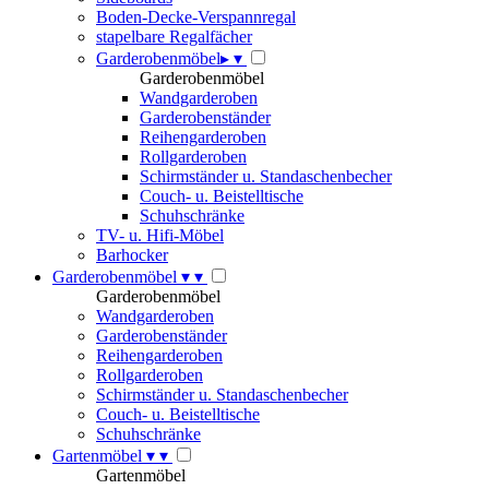
Boden-Decke-Verspannregal
stapelbare Regalfächer
Garderobenmöbel
▸
▾
Garderobenmöbel
Wandgarderoben
Garderobenständer
Reihengarderoben
Rollgarderoben
Schirmständer u. Standaschenbecher
Couch- u. Beistelltische
Schuhschränke
TV- u. Hifi-Möbel
Barhocker
Garderobenmöbel
▾
▾
Garderobenmöbel
Wandgarderoben
Garderobenständer
Reihengarderoben
Rollgarderoben
Schirmständer u. Standaschenbecher
Couch- u. Beistelltische
Schuhschränke
Gartenmöbel
▾
▾
Gartenmöbel