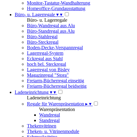
Monitor-Tastatur-Wandhalterung
Homeoffice-Grundausstattung
Büro- u. Lagerregale
▾
▾
Büro- u. Lagerregale
Büro-Wandregal aus Alu
Büro-Standregal aus Alu
Büro-Stahlregal
Büro-Steckregal
Boden-Decke-Verspannregal
Lagerregal-System
Eckregal aus Stahl
hoch bel. Steckregal
Lagerregal von Bisley
Magazinregal "Stora"
Freiarm-Bücherregal einseitig
Freiarm-Bücherregal beidseitig
Ladeneinrichtung
▾
▾
Ladeneinrichtung
Regale für Warenpräsentation
▸
▾
Warenpräsentation
Wandregal
Standregal
Thekenvitrinen
Theken- u. Vitrinenmodule
Schmuckvitrine