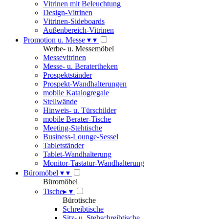
Vitrinen mit Beleuchtung
Design-Vitrinen
Vitrinen-Sideboards
Außenbereich-Vitrinen
Promotion u. Messe
▾
▾
Werbe- u. Messemöbel
Messevitrinen
Messe- u. Beratertheken
Prospektständer
Prospekt-Wandhalterungen
mobile Katalogregale
Stellwände
Hinweis- u. Türschilder
mobile Berater-Tische
Meeting-Stehtische
Business-Lounge-Sessel
Tabletständer
Tablet-Wandhalterung
Monitor-Tastatur-Wandhalterung
Büromöbel
▾
▾
Büromöbel
Tische
▸
▾
Bürotische
Schreibtische
Sitz- u. Stehschreibtische