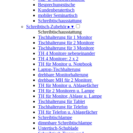
Besprechungstische
Kundenberatertisch
mobiler Seminartisch
Schreibtischausstattung
Schreibtisch-Zubehör
▸
▾
Schreibtischausstattung
Tischhalterung für 1 Monitor
Tischhalterung für 2 Monitore
Tischhalterung für 3 Monitore
TH 4 Monitore nebeneinander
TH 4 Monitore: 2 x 2
TH für Monitor u. Notebook
Laptop-Tischhalterung
drehbare Monitorhalterung
drehbare MH für 2 Monitore
TH für Monitor u. Ablagefächer
TH für 2 Monitoren u. Lampe
TH für Monitor, Ablage u. Lampe
Tischhalterung für Tablet
Tischhalterung für Telefon
TH für Telefon u. Ablagefächer
Schreibtischlampe
dimmbare Schreibtischlampe
Untertisch-Schublade