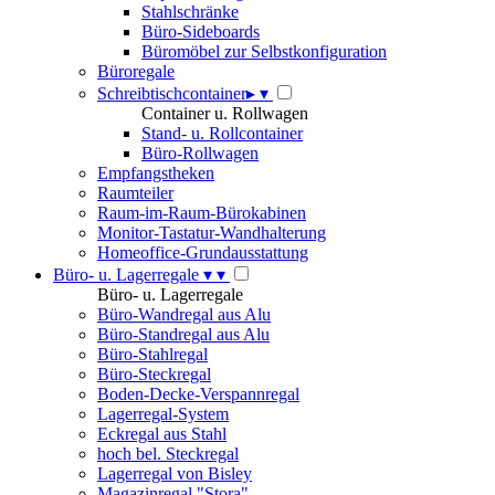
Stahlschränke
Büro-Sideboards
Büromöbel zur Selbstkonfiguration
Büroregale
Schreibtischcontainer
▸
▾
Container u. Rollwagen
Stand- u. Rollcontainer
Büro-Rollwagen
Empfangstheken
Raumteiler
Raum-im-Raum-Bürokabinen
Monitor-Tastatur-Wandhalterung
Homeoffice-Grundausstattung
Büro- u. Lagerregale
▾
▾
Büro- u. Lagerregale
Büro-Wandregal aus Alu
Büro-Standregal aus Alu
Büro-Stahlregal
Büro-Steckregal
Boden-Decke-Verspannregal
Lagerregal-System
Eckregal aus Stahl
hoch bel. Steckregal
Lagerregal von Bisley
Magazinregal "Stora"