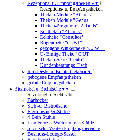
Rezeptions- u. Empfangstheken
▸
▾
Rezeptions- u. Empfangstheken
Theken-Module "Atlantis"
Theken-Module "Genua"
Theken-Programm "Atlantis"
Ecktheken "Atlantis"
Ecktheke "Consultor"
Bogentheke "C.-BT"
gebogene Winkeltheke "C.-WT"
U-förmige Theke "C.UT"
Theken-Serie "Cento"
Kundenberatungs-Tisch
Info-Desks u. Beratertheken
▸
▾
gebogene Empfangstheken
gerade Empfangstheken
Sitzmöbel u. Stehtische
▾
▾
Sitzmöbel u. Stehtische
Barhocker
Steh -u. Bistrotische
Freischwinger-Stühle
4-Bein-Stühle
Konferenz- / Wartezimmer-Stühle
Sitzinseln: Warte-/Empfangsbereiche
Business-Lounge-Sessel
Funktionsstühle