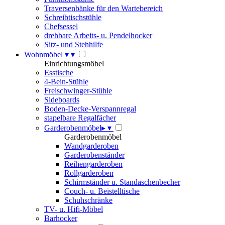
Traversenbänke für den Wartebereich
Schreibtischstühle
Chefsessel
drehbare Arbeits- u. Pendelhocker
Sitz- und Stehhilfe
Wohnmöbel
▾
▾
Einrichtungsmöbel
Esstische
4-Bein-Stühle
Freischwinger-Stühle
Sideboards
Boden-Decke-Verspannregal
stapelbare Regalfächer
Garderobenmöbel
▸
▾
Garderobenmöbel
Wandgarderoben
Garderobenständer
Reihengarderoben
Rollgarderoben
Schirmständer u. Standaschenbecher
Couch- u. Beistelltische
Schuhschränke
TV- u. Hifi-Möbel
Barhocker