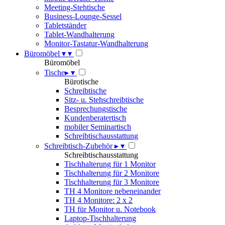
Meeting-Stehtische
Business-Lounge-Sessel
Tabletständer
Tablet-Wandhalterung
Monitor-Tastatur-Wandhalterung
Büromöbel
▾
▾
Büromöbel
Tische
▸
▾
Bürotische
Schreibtische
Sitz- u. Stehschreibtische
Besprechungstische
Kundenberatertisch
mobiler Seminartisch
Schreibtischausstattung
Schreibtisch-Zubehör
▸
▾
Schreibtischausstattung
Tischhalterung für 1 Monitor
Tischhalterung für 2 Monitore
Tischhalterung für 3 Monitore
TH 4 Monitore nebeneinander
TH 4 Monitore: 2 x 2
TH für Monitor u. Notebook
Laptop-Tischhalterung