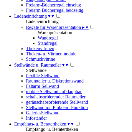
Freiarm-Bücherregal einseitig
Freiarm-Bücherregal beidseitig
Ladeneinrichtung
▾
▾
Ladeneinrichtung
Regale für Warenpräsentation
▸
▾
Warenpräsentation
Wandregal
Standregal
Thekenvitrinen
Theken- u. Vitrinenmodule
Schmuckvitrine
Stellwände u. Raumteiler
▾
▾
Stellwände
flexible Stellwand
Raumteiler u. Diskretionswand
Faltarm-Sellwand
mobile Stellwand aufklappbar
schallabsorbierender Raumteiler
geräuschabsorbierende Stellwand
Stellwand mit Pinboard-Funktion
Galerie-Stellwand
Infoständer
Empfangs- u. Beratertheken
▾
▾
Empfangs- u. Beratertheken