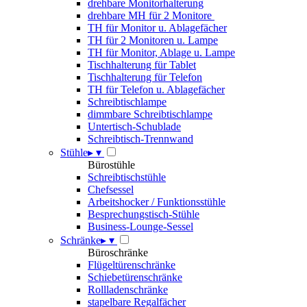
drehbare Monitorhalterung
drehbare MH für 2 Monitore
TH für Monitor u. Ablagefächer
TH für 2 Monitoren u. Lampe
TH für Monitor, Ablage u. Lampe
Tischhalterung für Tablet
Tischhalterung für Telefon
TH für Telefon u. Ablagefächer
Schreibtischlampe
dimmbare Schreibtischlampe
Untertisch-Schublade
Schreibtisch-Trennwand
Stühle
▸
▾
Bürostühle
Schreibtischstühle
Chefsessel
Arbeitshocker / Funktionsstühle
Besprechungstisch-Stühle
Business-Lounge-Sessel
Schränke
▸
▾
Büroschränke
Flügeltürenschränke
Schiebetürenschränke
Rollladenschränke
stapelbare Regalfächer