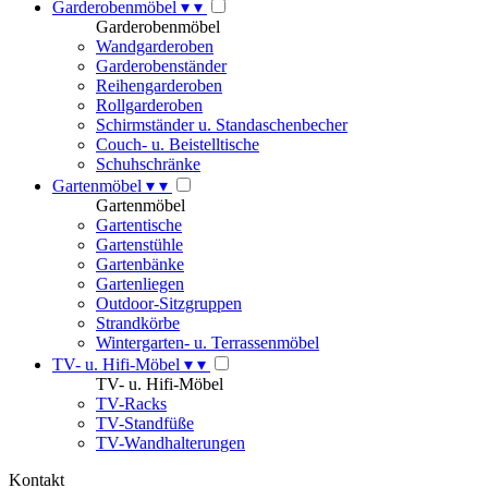
Garderobenmöbel
▾
▾
Garderobenmöbel
Wandgarderoben
Garderobenständer
Reihengarderoben
Rollgarderoben
Schirmständer u. Standaschenbecher
Couch- u. Beistelltische
Schuhschränke
Gartenmöbel
▾
▾
Gartenmöbel
Gartentische
Gartenstühle
Gartenbänke
Gartenliegen
Outdoor-Sitzgruppen
Strandkörbe
Wintergarten- u. Terrassenmöbel
TV- u. Hifi-Möbel
▾
▾
TV- u. Hifi-Möbel
TV-Racks
TV-Standfüße
TV-Wandhalterungen
Kontakt