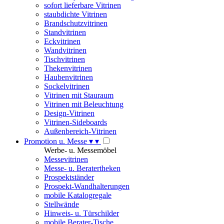
sofort lieferbare Vitrinen
staubdichte Vitrinen
Brandschutzvitrinen
Standvitrinen
Eckvitrinen
Wandvitrinen
Tischvitrinen
Thekenvitrinen
Haubenvitrinen
Sockelvitrinen
Vitrinen mit Stauraum
Vitrinen mit Beleuchtung
Design-Vitrinen
Vitrinen-Sideboards
Außenbereich-Vitrinen
Promotion u. Messe
▾
▾
Werbe- u. Messemöbel
Messevitrinen
Messe- u. Beratertheken
Prospektständer
Prospekt-Wandhalterungen
mobile Katalogregale
Stellwände
Hinweis- u. Türschilder
mobile Berater-Tische