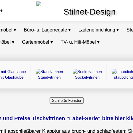
Stilnet-Design
de
omöbel
▾
Büro- u. Lagerregale
▾
Ladeneinrichtung
▾
St
möbel
▾
Gartenmöbel
▾
TV- u. Hifi-Möbel
▾
 mit Glashaube
Standvitrinen
Sockelvitrinen
staubdichte
s und Preise Tischvitrinen "Label-Serie" bitte hier kl
 mit abschließbarer Klapptür aus bruch- und schlagfestem Si