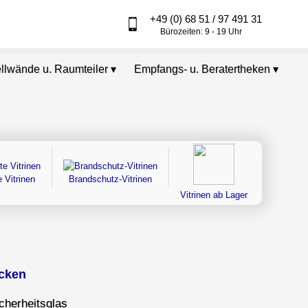
+49 (0) 68 51 / 97 491 31
Bürozeiten: 9 - 19 Uhr
ellwände u. Raumteiler
▾
Empfangs- u. Beratertheken
▾
 Vitrinen
Brandschutz-Vitrinen
Vitrinen ab Lager
icken
cherheitsglas