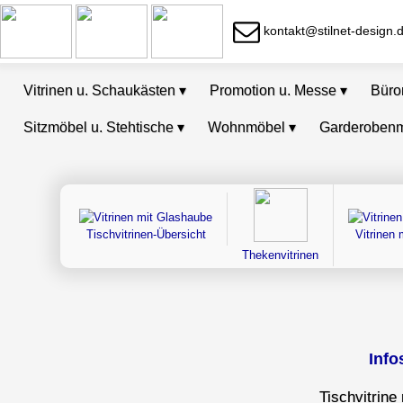
kontakt@stilnet-design.
Vitrinen u. Schaukästen
▾
Promotion u. Messe
▾
Bür
Sitzmöbel u. Stehtische
▾
Wohnmöbel
▾
Garderoben
Tischvitrinen-Übersicht
Vitrinen
Thekenvitrinen
Info
Tischvitrine