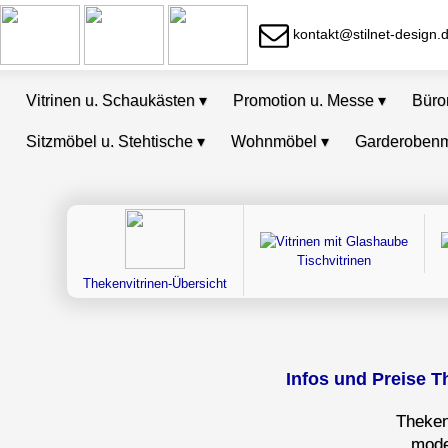
kontakt@stilnet-design.
Vitrinen u. Schaukästen
▾
Promotion u. Messe
▾
Bür
Sitzmöbel u. Stehtische
▾
Wohnmöbel
▾
Garderoben
Tischvitrinen
Thekenvitrinen-Übersicht
Infos und Preise T
Theken
mode