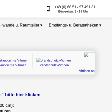
+49 (0) 68 51 / 97 491 31
Bürozeiten: 9 - 19 Uhr
ellwände u. Raumteiler
▾
Empfangs- u. Beratertheken
▾
taubdichte Vitrinen
Brandschutz-Vitrinen
Vitrinen ab Lager
 bitte hier klicken
100 cm):
etüren