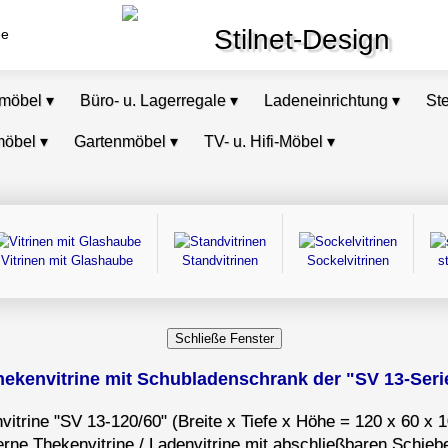
Stilnet-Design
de
omöbel
▾
Büro- u. Lagerregale
▾
Ladeneinrichtung
▾
St
möbel
▾
Gartenmöbel
▾
TV- u. Hifi-Möbel
▾
Vitrinen mit Glashaube
Standvitrinen
Sockelvitrinen
s
hekenvitrine mit Schubladenschrank der "SV 13-Serie"
vitrine "SV 13-120/60" (Breite x Tiefe x Höhe = 120 x 60 x 
rne Thekenvitrine / Ladenvitrine mit abschließbaren Schieb