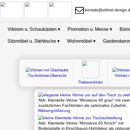
kontakt@stilnet-design.
Vitrinen u. Schaukästen
▾
Promotion u. Messe
▾
Bür
Sitzmöbel u. Stehtische
▾
Wohnmöbel
▾
Garderoben
Tischvitrinen-Übersicht
Vitrinen
Thekenvitrinen
Abb. Kleinteile-Vitrine "Miniature 40 grau" mit zwe
zusätzlichen Fachböden als optionales Zubehör,
Bildvergrößerung
Abb. Kleinteile-Vitrine "Miniature 65 Kirsch" mit
Bodenplatte in Kirschbaum-Holzdekor als optiona