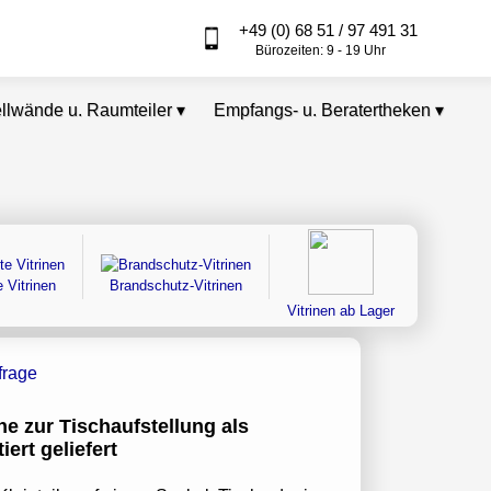
+49 (0) 68 51 / 97 491 31
Bürozeiten: 9 - 19 Uhr
ellwände u. Raumteiler
▾
Empfangs- u. Beratertheken
▾
 Vitrinen
Brandschutz-Vitrinen
Vitrinen ab Lager
ine zur Tischaufstellung als
ert geliefert