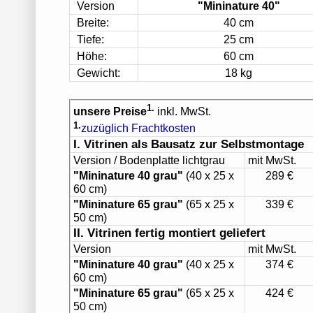
Version
"Mininature 40"
Breite:
40 cm
Tiefe:
25 cm
Höhe:
60 cm
Gewicht:
18 kg
1.
unsere Preise
inkl. MwSt.
1.
zuzüglich Frachtkosten
I. Vitrinen als Bausatz zur Selbstmontage
Version / Bodenplatte lichtgrau
mit MwSt.
"Mininature 40 grau"
(40 x 25 x
289 €
60 cm)
"Mininature 65 grau"
(65 x 25 x
339 €
50 cm)
II. Vitrinen fertig montiert geliefert
Version
mit MwSt.
"Mininature 40 grau"
(40 x 25 x
374 €
60 cm)
"Mininature 65 grau"
(65 x 25 x
424 €
50 cm)