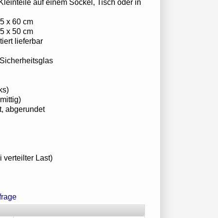
 Kleinteile auf einem Sockel, Tisch oder in
25 x 60 cm
25 x 50 cm
iert lieferbar
Sicherheitsglas
ks)
mittig)
t, abgerundet
verteilter Last)