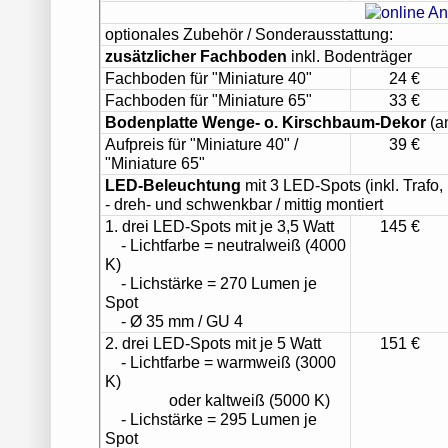
optionales Zubehör / Sonderausstattung:
zusätzlicher Fachboden
inkl. Bodenträger
Fachboden für "Miniature 40"
24 €
Fachboden für "Miniature 65"
33 €
Bodenplatte Wenge- o. Kirschbaum-Dekor
(an
Aufpreis für "Miniature 40" /
39 €
"Miniature 65"
LED-Beleuchtung
mit 3 LED-Spots (inkl. Trafo,
- dreh- und schwenkbar / mittig montiert
1. drei LED-Spots mit je 3,5 Watt
145 €
- Lichtfarbe = neutralweiß (4000
K)
- Lichstärke = 270 Lumen je
Spot
- Ø 35 mm / GU 4
2. drei LED-Spots mit je 5 Watt
151 €
- Lichtfarbe = warmweiß (3000
K)
oder kaltweiß (5000 K)
- Lichstärke = 295 Lumen je
Spot