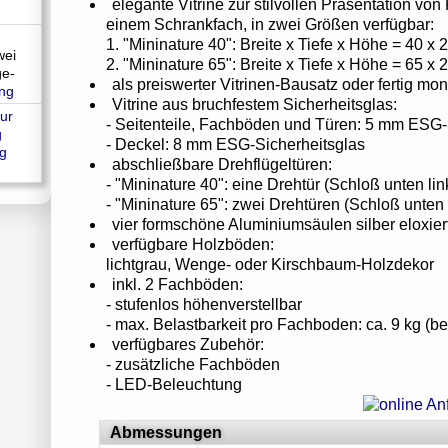
elegante Vitrine zur stilvollen Präsentation von
einem Schrankfach, in zwei Größen verfügbar:
1. "Mininature 40": Breite x Tiefe x Höhe = 40 x 
wei
2. "Mininature 65": Breite x Tiefe x Höhe = 65 x 
ge-
als preiswerter Vitrinen-Bausatz oder fertig mont
ung
Vitrine aus bruchfestem Sicherheitsglas:
- Seitenteile, Fachböden und Türen: 5 mm ESG-
- Deckel: 8 mm ESG-Sicherheitsglas
g
abschließbare Drehflügeltüren:
- "Mininature 40": eine Drehtür (Schloß unten lin
- "Mininature 65": zwei Drehtüren (Schloß unten 
vier formschöne Aluminiumsäulen silber eloxier
verfügbare Holzböden:
lichtgrau, Wenge- oder Kirschbaum-Holzdekor
inkl. 2 Fachböden:
- stufenlos höhenverstellbar
- max. Belastbarkeit pro Fachboden: ca. 9 kg (bei 
verfügbares Zubehör:
- zusätzliche Fachböden
- LED-Beleuchtung
Abmessungen