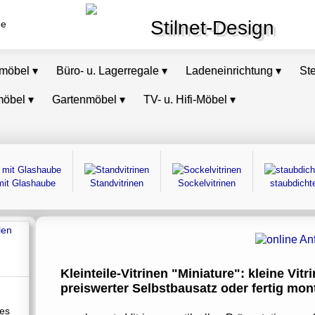
Stilnet-Design
de
omöbel
▾
Büro- u. Lagerregale
▾
Ladeneinrichtung
▾
St
möbel
▾
Gartenmöbel
▾
TV- u. Hifi-Möbel
▾
 mit Glashaube
Standvitrinen
Sockelvitrinen
staubdichte
i
Kleinteile-Vitrinen "Miniature": kleine Vitr
preiswerter Selbstbausatz oder fertig monti
les