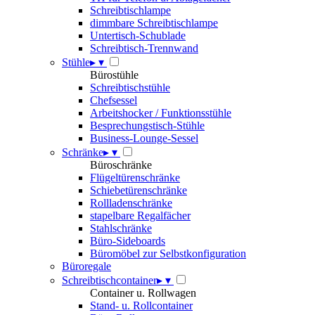
Schreibtischlampe
dimmbare Schreibtischlampe
Untertisch-Schublade
Schreibtisch-Trennwand
Stühle
▸
▾
Bürostühle
Schreibtischstühle
Chefsessel
Arbeitshocker / Funktionsstühle
Besprechungstisch-Stühle
Business-Lounge-Sessel
Schränke
▸
▾
Büroschränke
Flügeltürenschränke
Schiebetürenschränke
Rollladenschränke
stapelbare Regalfächer
Stahlschränke
Büro-Sideboards
Büromöbel zur Selbstkonfiguration
Büroregale
Schreibtischcontainer
▸
▾
Container u. Rollwagen
Stand- u. Rollcontainer