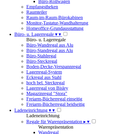
Büro-Rollwagen
Empfangstheken
Raumteiler
Raum-im-Raum-Bürokabinen
Monitor-Tastatur-Wandhalterung
Homeoffice-Grundausstattung
Büro- u. Lagerregale
▾
▾
Büro- u. Lagerregale
Büro-Wandregal aus Alu
Büro-Standregal aus Alu
Büro-Stahlregal
Büro-Steckregal
Boden-Decke-Verspannregal
Lagerregal-System
Eckregal aus Stahl
hoch bel. Steckregal
Lagerregal von Bisley
Magazinregal "Stora"
Freiarm-Bücherregal einseitig
Freiarm-Bücherregal beidseitig
Ladeneinrichtung
▾
▾
Ladeneinrichtung
Regale für Warenpräsentation
▸
▾
Warenpräsentation
Wandregal