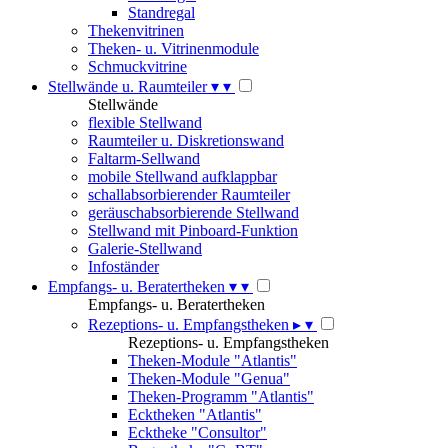
Standregal
Thekenvitrinen
Theken- u. Vitrinenmodule
Schmuckvitrine
Stellwände u. Raumteiler
▾
▾
Stellwände
flexible Stellwand
Raumteiler u. Diskretionswand
Faltarm-Sellwand
mobile Stellwand aufklappbar
schallabsorbierender Raumteiler
geräuschabsorbierende Stellwand
Stellwand mit Pinboard-Funktion
Galerie-Stellwand
Infoständer
Empfangs- u. Beratertheken
▾
▾
Empfangs- u. Beratertheken
Rezeptions- u. Empfangstheken
▸
▾
Rezeptions- u. Empfangstheken
Theken-Module "Atlantis"
Theken-Module "Genua"
Theken-Programm "Atlantis"
Ecktheken "Atlantis"
Ecktheke "Consultor"