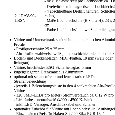
- max. Belastbarkeit pro Fachboden: ca. 9 
- Drehvitrine mit magnetischer Lochblechs
- 4 abschließbare Drehflügeltüren (Schlöße
2. "DAV-90-
rechts)
LBS":
- Maße Lochblechsäule (B x T x H): 23 x 2
cm
- Farbe Lochblechsäule: weiß oder lichtgra
Vitrine und Unterschrank senkrecht mit quadratischen Alumin
Profile
- Profilquerschnitt: 25 x 25 mm
- Alu-Profile wahlweise weiß pulerbeschichtet oder silber eloxi
Boden- und Deckenplatten: MDF-Platten, 19 mm (weiß oder
lichtgrau)
Vitrine: bruchfestes ESG-Sicherheitsglas, 5 mm
kugelgelagerten Drehkranz aus Aluminium
optional mit schattenfreier und leuchtstarker LED-
Streifenbeleuchtung
- jeweils 1 Beleuchtungsleiste in den 4 senkrechten Alu-Profil
Vitrine
- 120 SMD-LEDs pro Meter (Stromverbrauch ca. 0,12 W pr
- Lichtfarbe = neutralweiß (4000 - 4500 Kelvin)
- inkl. LED-Versoger, Anschlußkabel und Schalter
optionales Zubehör für Vitrine mit Lochblechsäule (Aufhänge
- Einzelhaken (Preis für Haken-Set / 20 Stk.: EUR 18,-)