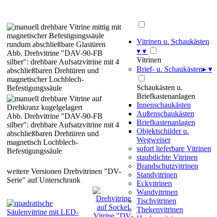
Vitrinen u. Schaukästen
▾
▾
Abb. Drehvitrine "DAV-90-FB
Vitrinen
silber": drehbare Aufsatzvitrine mit 4
Brief- u. Schaukästen
▸
▾
abschließbaren Drehtüren und
magnetischer Lochblech-
Schaukästen u.
Befestigungssäule
Briefkastenanlagen
Innenschaukästen
Außenschaukästen
Abb. Drehvitrine "DAV-90-FB
Briefkastenanlagen
silber": drehbare Aufsatzvitrine mit 4
Objektschilder u.
abschließbaren Drehtüren und
Wegweiser
magnetisch Lochblech-
sofort lieferbare Vitrinen
Befestigungssäule
staubdichte Vitrinen
Brandschutzvitrinen
weitere Versionen Drehvitrinen "DV-
Standvitrinen
Serie" auf Unterschrank
Eckvitrinen
Wandvitrinen
Tischvitrinen
Thekenvitrinen
Vitrine "DV-