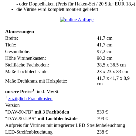
- oder Doppelhaken (Preis für Haken-Set / 20 Stk.: EUR 18,-)
die Vitrine wird komplett montiert geliefert
Abmessungen
Breite:
41,7 cm
Tiefe:
41,7 cm
Gesamthöhe:
97,2 cm
Höhe Vitrinenkasten:
90,2 cm
Stellfläche Fachboden:
38,5 x 36,5 cm
Maße Lochblechsäule:
23 x 23 x 83 cm
41,7 x 41,7 x 8,9
Maße Drehkranz mit Holzplatte:
cm
1.
unsere Preise
inkl. MwSt.
1.
zuzüglich Frachtkosten
Version
"DAV-90-FB"
mit 3 Fachböden
539 €
"DAV-90-LBS"
mit Lochblechsäule
799 €
Aufpreis für Vitrinen mit integrierter LED-Streifenbeleuchtung
LED-Streifenbleuchtung
238 €