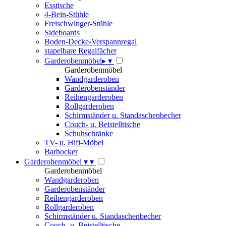
Esstische
4-Bein-Stühle
Freischwinger-Stühle
Sideboards
Boden-Decke-Verspannregal
stapelbare Regalfächer
Garderobenmöbel
▸
▾
Garderobenmöbel
Wandgarderoben
Garderobenständer
Reihengarderoben
Rollgarderoben
Schirmständer u. Standaschenbecher
Couch- u. Beistelltische
Schuhschränke
TV- u. Hifi-Möbel
Barhocker
Garderobenmöbel
▾
▾
Garderobenmöbel
Wandgarderoben
Garderobenständer
Reihengarderoben
Rollgarderoben
Schirmständer u. Standaschenbecher
Couch- u. Beistelltische