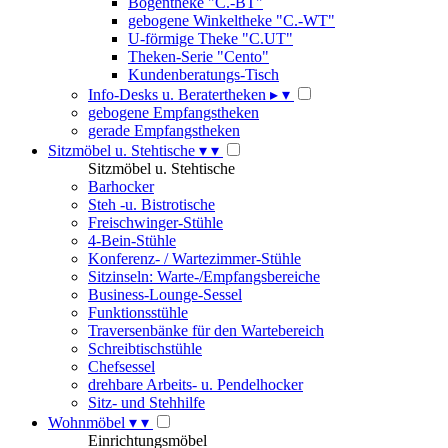
Bogentheke "C.-BT"
gebogene Winkeltheke "C.-WT"
U-förmige Theke "C.UT"
Theken-Serie "Cento"
Kundenberatungs-Tisch
Info-Desks u. Beratertheken
▸
▾
gebogene Empfangstheken
gerade Empfangstheken
Sitzmöbel u. Stehtische
▾
▾
Sitzmöbel u. Stehtische
Barhocker
Steh -u. Bistrotische
Freischwinger-Stühle
4-Bein-Stühle
Konferenz- / Wartezimmer-Stühle
Sitzinseln: Warte-/Empfangsbereiche
Business-Lounge-Sessel
Funktionsstühle
Traversenbänke für den Wartebereich
Schreibtischstühle
Chefsessel
drehbare Arbeits- u. Pendelhocker
Sitz- und Stehhilfe
Wohnmöbel
▾
▾
Einrichtungsmöbel