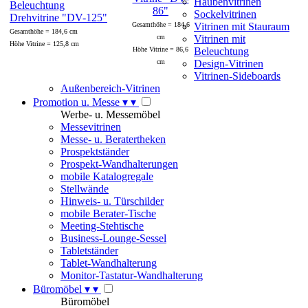
Haubenvitrinen
86"
Sockelvitrinen
Drehvitrine "DV-125"
Gesamthöhe = 184,6
Vitrinen mit Stauraum
Gesamthöhe = 184,6 cm
cm
Vitrinen mit
Höhe Vitrine = 125,8 cm
Höhe Vitrine = 86,6
Beleuchtung
cm
Design-Vitrinen
Vitrinen-Sideboards
Außenbereich-Vitrinen
Promotion u. Messe
▾
▾
Werbe- u. Messemöbel
Messevitrinen
Messe- u. Beratertheken
Prospektständer
Prospekt-Wandhalterungen
mobile Katalogregale
Stellwände
Hinweis- u. Türschilder
mobile Berater-Tische
Meeting-Stehtische
Business-Lounge-Sessel
Tabletständer
Tablet-Wandhalterung
Monitor-Tastatur-Wandhalterung
Büromöbel
▾
▾
Büromöbel