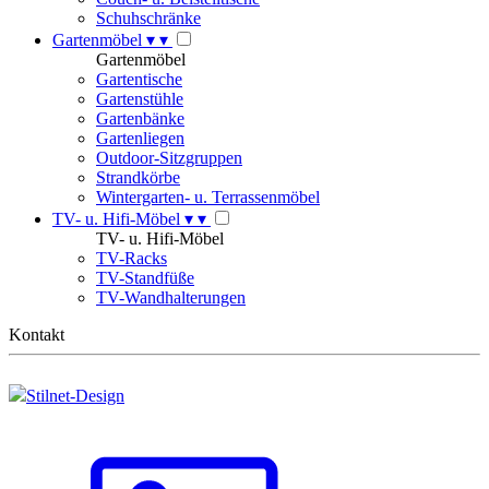
Schuhschränke
Gartenmöbel
▾
▾
Gartenmöbel
Gartentische
Gartenstühle
Gartenbänke
Gartenliegen
Outdoor-Sitzgruppen
Strandkörbe
Wintergarten- u. Terrassenmöbel
TV- u. Hifi-Möbel
▾
▾
TV- u. Hifi-Möbel
TV-Racks
TV-Standfüße
TV-Wandhalterungen
Kontakt
Stilnet-Design