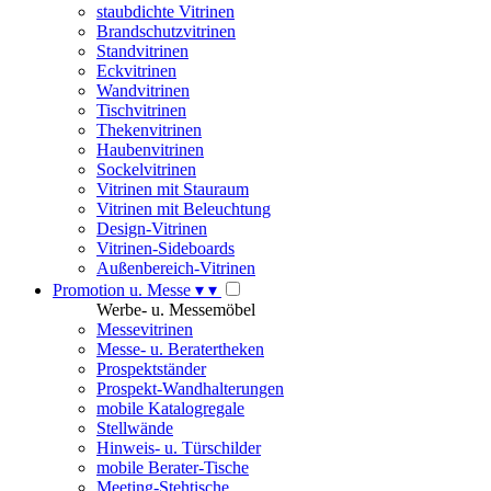
staubdichte Vitrinen
Brandschutzvitrinen
Standvitrinen
Eckvitrinen
Wandvitrinen
Tischvitrinen
Thekenvitrinen
Haubenvitrinen
Sockelvitrinen
Vitrinen mit Stauraum
Vitrinen mit Beleuchtung
Design-Vitrinen
Vitrinen-Sideboards
Außenbereich-Vitrinen
Promotion u. Messe
▾
▾
Werbe- u. Messemöbel
Messevitrinen
Messe- u. Beratertheken
Prospektständer
Prospekt-Wandhalterungen
mobile Katalogregale
Stellwände
Hinweis- u. Türschilder
mobile Berater-Tische
Meeting-Stehtische