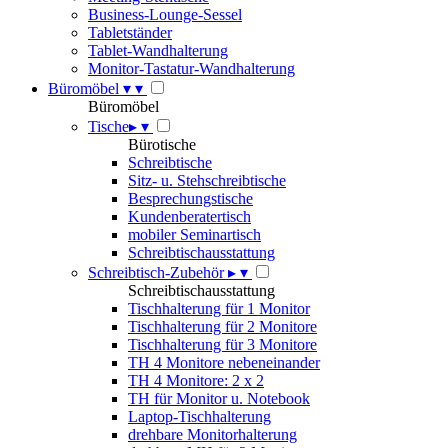
Business-Lounge-Sessel
Tabletständer
Tablet-Wandhalterung
Monitor-Tastatur-Wandhalterung
Büromöbel
▾
▾
Büromöbel
Tische
▸
▾
Bürotische
Schreibtische
Sitz- u. Stehschreibtische
Besprechungstische
Kundenberatertisch
mobiler Seminartisch
Schreibtischausstattung
Schreibtisch-Zubehör
▸
▾
Schreibtischausstattung
Tischhalterung für 1 Monitor
Tischhalterung für 2 Monitore
Tischhalterung für 3 Monitore
TH 4 Monitore nebeneinander
TH 4 Monitore: 2 x 2
TH für Monitor u. Notebook
Laptop-Tischhalterung
drehbare Monitorhalterung