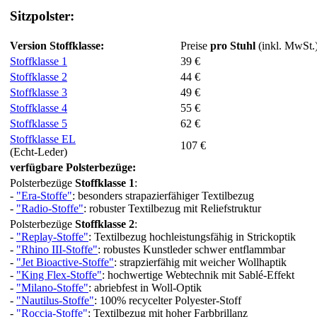
Sitzpolster
:
Version Stoffklasse:
Preise
pro Stuhl
(inkl. MwSt.
Stoffklasse 1
39 €
Stoffklasse 2
44 €
Stoffklasse 3
49 €
Stoffklasse 4
55 €
Stoffklasse 5
62 €
Stoffklasse EL
107 €
(Echt-Leder)
verfügbare Polsterbezüge:
Polsterbezüge
Stoffklasse 1
:
-
"Era-Stoffe"
: besonders strapazierfähiger Textilbezug
-
"Radio-Stoffe"
: robuster Textilbezug mit Reliefstruktur
Polsterbezüge
Stoffklasse 2
:
-
"Replay-Stoffe"
: Textilbezug hochleistungsfähig in Strickoptik
-
"Rhino III-Stoffe"
: robustes Kunstleder schwer entflammbar
-
"Jet Bioactive-Stoffe"
: strapzierfähig mit weicher Wollhaptik
-
"King Flex-Stoffe"
: hochwertige Webtechnik mit Sablé-Effekt
-
"Milano-Stoffe"
: abriebfest in Woll-Optik
-
"Nautilus-Stoffe"
: 100% recycelter Polyester-Stoff
-
"Roccia-Stoffe"
: Textilbezug mit hoher Farbbrillanz