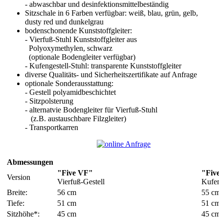
- abwaschbar und desinfektionsmittelbeständig
Sitzschale in 6 Farben verfügbar: weiß, blau, grün, gelb,
dusty red und dunkelgrau
bodenschonende Kunststoffgleiter:
- Vierfuß-Stuhl Kunststoffgleiter aus
Polyoxymethylen, schwarz
(optionale Bodengleiter verfügbar)
- Kufengestell-Stuhl: transparente Kunststoffgleiter
diverse Qualitäts- und Sicherheitszertifikate auf Anfrage
optionale Sonderausstattung:
- Gestell polyamidbeschichtet
- Sitzpolsterung
- alternatvie Bodengleiter für Vierfuß-Stuhl
(z.B. austauschbare Filzgleiter)
- Transportkarren
Abmessungen
"Five VF"
"Fiv
Version
Vierfuß-Gestell
Kufen
Breite:
56 cm
55 c
Tiefe:
51 cm
51 c
Sitzhöhe*:
45 cm
45 c