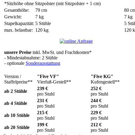
*Sitzhöhe ohne Sitzpolster (mit Sitzpolster + 1 cm)
Gesamthöhe:
79 cm
80 c
Gewicht:
7 kg
7 kg
Stapelkapazität:
5 Stühle
5 Stü
max. belastbar:
120 kg
120 
unsere
Preise
inkl. MwSt. und Frachtkosten*
- Mindestabnahme: 2 Stühle
- optionale
Sonderausstattung
Version /
"Five VF"
"Five KG"
Staffelpreise**
Vierfuß-Gestell**
Kufengestell**
239 €
252 €
ab 2 Stühle
pro Stuhl
pro Stuhl
231 €
244 €
ab 4 Stühle
pro Stuhl
pro Stuhl
215 €
229 €
ab 10 Stühle
pro Stuhl
pro Stuhl
199 €
212 €
ab 20 Stühle
pro Stuhl
pro Stuhl