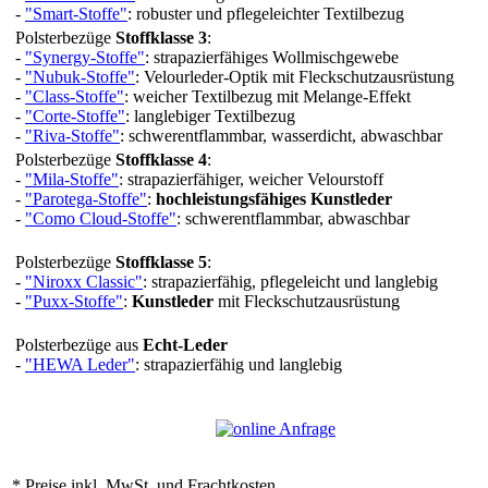
-
"Smart-Stoffe"
: robuster und pflegeleichter Textilbezug
Polsterbezüge
Stoffklasse 3
:
-
"Synergy-Stoffe"
: strapazierfähiges Wollmischgewebe
-
"Nubuk-Stoffe"
: Velourleder-Optik mit Fleckschutzausrüstung
-
"Class-Stoffe"
: weicher Textilbezug mit Melange-Effekt
-
"Corte-Stoffe"
: langlebiger Textilbezug
-
"Riva-Stoffe"
: schwerentflammbar, wasserdicht, abwaschbar
Polsterbezüge
Stoffklasse 4
:
-
"Mila-Stoffe"
: strapazierfähiger, weicher Velourstoff
-
"Parotega-Stoffe"
:
hochleistungsfähiges Kunstleder
-
"Como Cloud-Stoffe"
: schwerentflammbar, abwaschbar
Polsterbezüge
Stoffklasse 5
:
-
"Niroxx Classic"
: strapazierfähig, pflegeleicht und langlebig
-
"Puxx-Stoffe"
:
Kunstleder
mit Fleckschutzausrüstung
Polsterbezüge aus
Echt-Leder
-
"HEWA Leder"
: strapazierfähig und langlebig
* Preise inkl. MwSt. und Frachtkosten