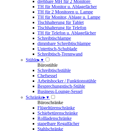
drehbare MH für 2 Monitore
TH für Monitor u. Ablagefächer
TH für 2 Monitoren u. Lampe
TH für Monitor, Ablage u. Lampe
Tischhalterung für Tablet
Tischhalterung für Telefon
TH für Telefon u. Ablagefächer
Schreibtischlampe
dimmbare Schreibtischlampe
Untertisch-Schublade
Schreibtisch-Trennwand
Stühle
▸
▾
Bürostühle
Schreibtischstühle
Chefsessel
Arbeitshocker / Funktionsstühle
Besprechungstisch-Stühle
Business-Lounge-Sessel
Schränke
▸
▾
Büroschränke
Flügeltürenschränke
Schiebetürenschränke
Rollladenschränke
stapelbare Regalfächer
Stahlschränke