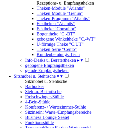
Rezeptions- u. Empfangstheken
Theken-Module "Atlantis"
Theken-Module "Genua"
Theken-Programm "Atlantis"
Ecktheken "Atlantis"
Ecktheke "Consultor"
Bogentheke "C.-BT"
gebogene Winkeltheke "C.-WT"
U-förmige Theke "C.UT"
Theken-Serie "Cento"
Kundenberatungs-Tisch
Info-Desks u. Beratertheken
▸
▾
gebogene Empfangstheken
gerade Empfangstheken
Sitzmöbel u. Stehtische
▾
▾
Sitzmöbel u. Stehtische
Barhocker
Steh -u. Bistrotische
Freischwinger-Stühle
4-Bein-Stühle
Konferenz- / Wartezimmer-Stühle
Sitzinseln: Warte-/Empfangsbereiche
Business-Lounge-Sessel
Funktionsstühle
Traversenbänke für den Wartebereich