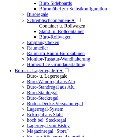
Büro-Sideboards
Büromöbel zur Selbstkonfiguration
Büroregale
Schreibtischcontainer
▸
▾
Container u. Rollwagen
Stand- u. Rollcontainer
Büro-Rollwagen
Empfangstheken
Raumteiler
Raum-im-Raum-Bürokabinen
Monitor-Tastatur-Wandhalterung
Homeoffice-Grundausstattung
Büro- u. Lagerregale
▾
▾
Büro- u. Lagerregale
Büro-Wandregal aus Alu
Büro-Standregal aus Alu
Büro-Stahlregal
Büro-Steckregal
Boden-Decke-Verspannregal
Lagerregal-System
Eckregal aus Stahl
hoch bel. Steckregal
Lagerregal von Bisley
Magazinregal "Stora"
Freiarm-Bücherregal einseitig