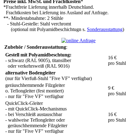
Preise inkl. MwSt. und Frachtkosten
*
*Frachtfreie Lieferung innerhalb Deutschland.
Frachtkosten bei Lieferung ins Ausland auf Anfrage.
**- Mindestabnahme: 2 Stühle
- Stuhl-Gestelle: Stahl verchromt
(optional mit Polyamidbeschichtugn s.
Sonderausstattung
)
Zubehör / Sonderausstattung
:
Gestell mit Polyamidbeschtung:
16 €
- schwarz (RAL 9005), titansilber
pro Stuhl
oder verkehrsweiß (RAL 9016)
alternative Bodengleiter
(nur für Vierfuß-Stuhl "Five VF" verfügbar)
geräuschhemmende Filzgleiter
9 €
o. Teflongleiter (fest montiert)
pro Stuhl
- nur für "Five VF" verfügbar
QuickClick-Gleiter
- mit QuickClick-Mechanismus
- bei Verschleiß austauschbar
16 €
- wahlweise Teflongleiter oder
pro Stuhl
geräuschhemmende Filzgleiter
- nur für "Five VF" verfügbar