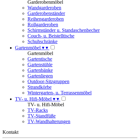
Garderobenmöbel
Wandgarderoben
Garderobenständer
Reihengarderoben
Rollgarderoben
Schirmständer u. Standaschenbecher
Couch- u. Beistelltische
Schuhschränke
Gartenmöbel
▾
▾
Gartenmöbel
Gartentische
Gartenstühle
Gartenbänke
Gartenliegen
Outdoor-Sitzgruppen
Strandkörbe
Wintergarten- u. Terrassenmöbel
TV- u. Hifi-Möbel
▾
▾
TV- u. Hifi-Möbel
TV-Racks
TV-Standfüße
TV-Wandhalterungen
Kontakt