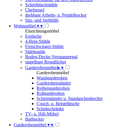
Schreibtischstühle
Chefsessel
drehbare Arbeits- u. Pendelhocker
Sitz- und Stehhilfe
Wohnmöbel
▾
▾
Einrichtungsmöbel
Esstische
4-Bein-Stühle
Freischwinger-Stühle
Sideboards
Boden-Decke-Verspannregal
stapelbare Regalfächer
Garderobenmöbel
▸
▾
Garderobenmöbel
Wandgarderoben
Garderobenständer
Reihengarderoben
Rollgarderoben
Schirmständer u. Standaschenbecher
Couch- u. Beistelltische
Schuhschränke
TV- u. Hifi-Möbel
Barhocker
Garderobenmöbel
▾
▾