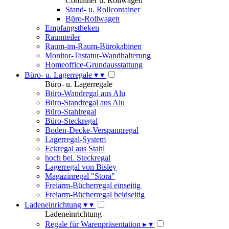
Container u. Rollwagen
Stand- u. Rollcontainer
Büro-Rollwagen
Empfangstheken
Raumteiler
Raum-im-Raum-Bürokabinen
Monitor-Tastatur-Wandhalterung
Homeoffice-Grundausstattung
Büro- u. Lagerregale
▾
▾
Büro- u. Lagerregale
Büro-Wandregal aus Alu
Büro-Standregal aus Alu
Büro-Stahlregal
Büro-Steckregal
Boden-Decke-Verspannregal
Lagerregal-System
Eckregal aus Stahl
hoch bel. Steckregal
Lagerregal von Bisley
Magazinregal "Stora"
Freiarm-Bücherregal einseitig
Freiarm-Bücherregal beidseitig
Ladeneinrichtung
▾
▾
Ladeneinrichtung
Regale für Warenpräsentation
▸
▾