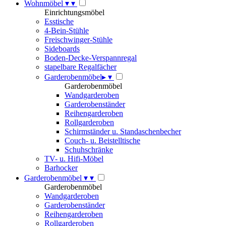
Wohnmöbel
▾
▾
Einrichtungsmöbel
Esstische
4-Bein-Stühle
Freischwinger-Stühle
Sideboards
Boden-Decke-Verspannregal
stapelbare Regalfächer
Garderobenmöbel
▸
▾
Garderobenmöbel
Wandgarderoben
Garderobenständer
Reihengarderoben
Rollgarderoben
Schirmständer u. Standaschenbecher
Couch- u. Beistelltische
Schuhschränke
TV- u. Hifi-Möbel
Barhocker
Garderobenmöbel
▾
▾
Garderobenmöbel
Wandgarderoben
Garderobenständer
Reihengarderoben
Rollgarderoben