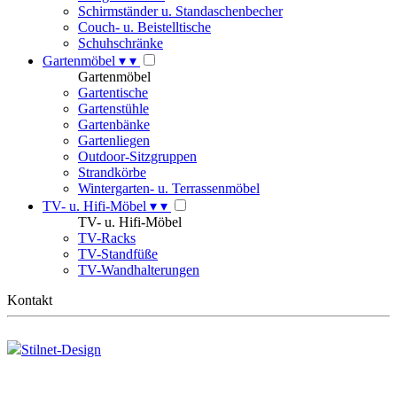
Schirmständer u. Standaschenbecher
Couch- u. Beistelltische
Schuhschränke
Gartenmöbel
▾
▾
Gartenmöbel
Gartentische
Gartenstühle
Gartenbänke
Gartenliegen
Outdoor-Sitzgruppen
Strandkörbe
Wintergarten- u. Terrassenmöbel
TV- u. Hifi-Möbel
▾
▾
TV- u. Hifi-Möbel
TV-Racks
TV-Standfüße
TV-Wandhalterungen
Kontakt
Stilnet-Design