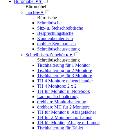
Büromöbel
▾
▾
Büromöbel
Tische
▸
▾
Bürotische
Schreibtische
Sitz- u. Stehschreibtische
Besprechungstische
Kundenberatertisch
mobiler Seminartisch
Schreibtischausstattung
Schreibtisch-Zubehör
▸
▾
Schreibtischausstattung
Tischhalterung für 1 Monitor
Tischhalterung für 2 Monitore
Tischhalterung für 3 Monitore
TH 4 Monitore nebeneinander
TH 4 Monitore: 2 x 2
TH für Monitor u. Notebook
Laptop-Tischhalterung
drehbare Monitorhalterung
drehbare MH für 2 Monitore
TH für Monitor u. Ablagefächer
TH für 2 Monitoren u. Lampe
TH für Monitor, Ablage u. Lampe
Tischhalterung für Tablet