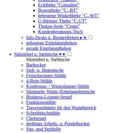
Ecktheke "Consultor"
Bogentheke "C.-BT"
gebogene Winkeltheke "C.-WT"
U-förmige Theke "C.UT"
Theken-Serie "Cento"
Kundenberatungs-Tisch
Info-Desks u. Beratertheken
▸
▾
gebogene Empfangstheken
gerade Empfangstheken
Sitzmöbel u. Stehtische
▾
▾
Sitzmöbel u. Stehtische
Barhocker
Steh -u. Bistrotische
Freischwinger-Stühle
4-Bein-Stühle
Konferenz- / Wartezimmer-Stühle
Sitzinseln: Warte-/Empfangsbereiche
Business-Lounge-Sessel
Funktionsstühle
Traversenbänke für den Wartebereich
Schreibtischstühle
Chefsessel
drehbare Arbeits- u. Pendelhocker
Sitz- und Stehhilfe