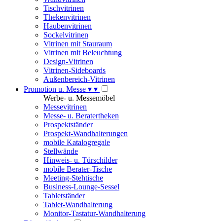
Tischvitrinen
Thekenvitrinen
Haubenvitrinen
Sockelvitrinen
Vitrinen mit Stauraum
Vitrinen mit Beleuchtung
Design-Vitrinen
Vitrinen-Sideboards
Außenbereich-Vitrinen
Promotion u. Messe
▾
▾
Werbe- u. Messemöbel
Messevitrinen
Messe- u. Beratertheken
Prospektständer
Prospekt-Wandhalterungen
mobile Katalogregale
Stellwände
Hinweis- u. Türschilder
mobile Berater-Tische
Meeting-Stehtische
Business-Lounge-Sessel
Tabletständer
Tablet-Wandhalterung
Monitor-Tastatur-Wandhalterung