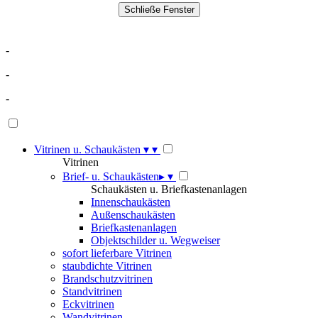
-
-
-
Vitrinen u. Schaukästen
▾
▾
Vitrinen
Brief- u. Schaukästen
▸
▾
Schaukästen u. Briefkastenanlagen
Innenschaukästen
Außenschaukästen
Briefkastenanlagen
Objektschilder u. Wegweiser
sofort lieferbare Vitrinen
staubdichte Vitrinen
Brandschutzvitrinen
Standvitrinen
Eckvitrinen
Wandvitrinen