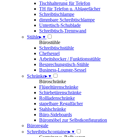
Tischhalterung für Telefon
TH für Telefon u. Ablagefächer
Schreibtischlampe
dimmbare Schreibtischlampe
Untertisch-Schublade
Schreibtisch-Trennwand
Stühle
▸
▾
Bürostühle
Schreibtischstühle
Chefsessel
Arbeitshocker / Funktionsstühle
Besprechungstisch-Stühle
Business-Lounge-Sessel
Schränke
▸
▾
Büroschränke
Flügeltürenschränke
Schiebetürenschränke
Rollladenschränke
stapelbare Regalfächer
Stahlschränke
Büro-Sideboards
Büromöbel zur Selbstkonfiguration
Büroregale
Schreibtischcontainer
▸
▾