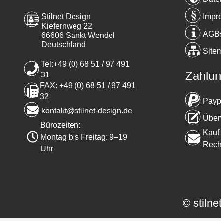
Impr
Stilnet Design
Kiefernweg 22
AGB
66606 Sankt Wendel
Deutschland
Site
Tel:+49 (0) 68 51 / 97 491
Zahlun
31
FAX: +49 (0) 68 51 / 97 491
32
Payp
kontakt@stilnet-design.de
Über
Bürozeiten:
Kauf 
Montag bis Freitag: 9–19
Rech
Uhr
© stilne