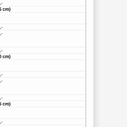
,-
5 cm)
,-
,-
,-
0 cm)
,-
,-
,-
5 cm)
,-