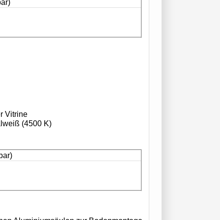
bar)
r Vitrine
alweiß (4500 K)
bar)