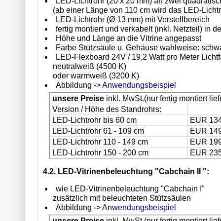
LED-Lichtrohr (20 x 20 mm) an zwei quadrati
(ab einer Länge von 110 cm wird das LED-Lichtr
LED-Lichtrohr (Ø 13 mm) mit Verstellbereich
fertig montiert und verkabelt (inkl. Netzteil) in de
Höhe und Länge an die Vitrine angepasst
Farbe Stützsäule u. Gehäuse wahlweise: schwarz
LED-Flexboard 24V / 19,2 Watt pro Meter Lichtf
neutralweiß (4500 K)
oder warmweiß (3200 K)
Abbildung ->
Anwendungsbeispiel
unsere Preise
inkl. MwSt.(nur fertig montiert lief
Version / Höhe des Standrohrs:
LED-Lichtrohr bis 60 cm
EUR 134
LED-Lichtrohr 61 - 109 cm
EUR 149
LED-Lichtrohr 110 - 149 cm
EUR 199
LED-Lichtrohr 150 - 200 cm
EUR 235
4.2. LED-Vitrinenbeleuchtung "Cabchain II ":
wie LED-Vitrinenbeleuchtung "Cabchain I"
zusätzlich mit beleuchteten Stützsäulen
Abbildung ->
Anwendungsbeispiel
unsere Preise
inkl. MwSt.(nur fertig montiert lief