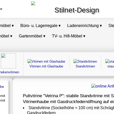
Stilnet-Design
de
omöbel
▾
Büro- u. Lagerregale
▾
Ladeneinrichtung
▾
St
möbel
▾
Gartenmöbel
▾
TV- u. Hifi-Möbel
▾
Vitrinen mit Glashaube
Standvitrinen
stau
hekenvitrinen
Pultvitrine "Vetrina P": stabile Standvitrine mi
 mit
mit
Vitrinenhaube mit Gasdruckfedernöffnung auf ei
Standvitrine (Sockelhöhe = 100 cm) mit Schrä
Gasdruckfedern