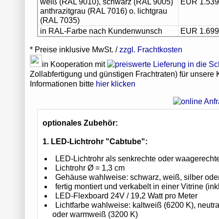
weiß (RAL 9010), schwarz (RAL 9005)
EUR 1.539
anthrazitgrau (RAL 7016) o. lichtgrau
(RAL 7035)
in RAL-Farbe nach Kundenwunsch
EUR 1.699
* Preise inklusive MwSt. /
zzgl. Frachtkosten
in Kooperation mit
Zollabfertigung und günstigen Frachtraten) für unsere
Informationen bitte
hier klicken
optionales Zubehör:
1. LED-Lichtrohr "Cabtube":
LED-Lichtrohr als senkrechte oder waagerecht
Lichtrohr Ø = 1,3 cm
Gehäuse wahlweise: schwarz, weiß, silber oder
fertig montiert und verkabelt in einer Vitrine (inkl
LED-Flexboard 24V / 19,2 Watt pro Meter
Lichtfarbe wahlweise: kaltweiß (6200 K), neutr
oder warmweiß (3200 K)