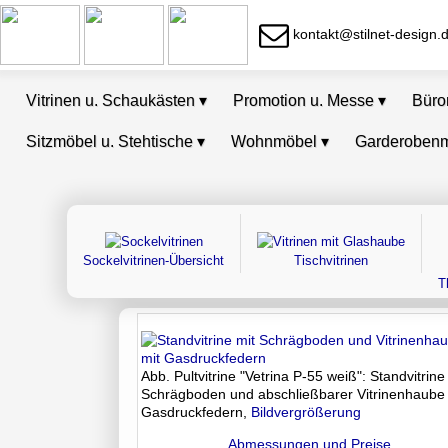
kontakt@stilnet-design.
Vitrinen u. Schaukästen
▾
Promotion u. Messe
▾
Bür
Sitzmöbel u. Stehtische
▾
Wohnmöbel
▾
Garderoben
Sockelvitrinen-Übersicht
Tischvitrinen
T
Abb. Pultvitrine "Vetrina P-55 weiß": Standvitrine
Schrägboden und abschließbarer Vitrinenhaube 
Gasdruckfedern,
Bildvergrößerung
Abmessungen und Preise