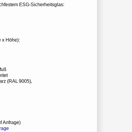
uchfestem ESG-Sicherheitsglas:
e x Höhe):
rfuß
itet
arz (RAL 9005),
f Anfrage)