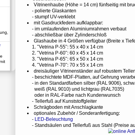
Vitrinenhaube (Höhe = 14 cm) fünfseitig mit br
- polierte Glaskanten
- stumpf UV-verklebt
mit Gasdruckfedern aufklappbar:
- im umlaufenden Aluminiumrahmen verbaut
ung,
- abschließbar über Zylinderschloß
Glashaube in 4 Größen verfügbar (Breite x Tief
1. "Vetrina P-55": 55 x 40 x 14 cm
2. "Vetrina P-60": 60 x 45 x 14 cm
ne
3. "Vetrina P-65": 65 x 50 x 14 cm
mit
4. "Vetrina P-70": 70 x 55 x 14 cm
dreisäuliger Vitrinenständer auf robustem Telle
- beschichtete MDF-Platten, auf Gehrung verarbe
- in den Standardfarben silber (RAL 9006), schw
weiß (RAL 9010) und lichtgrau (RAL7035)
oder in RAL-Farbe nach Kundenwunsch
- Tellerfuß auf Kunststoffgleiter
Schrägboden mit Anschlagkante
optionales Zubehör / Sonderanfertigung:
-
LED-Beleuchtung
- Standsäulen und Tellerfuß aus Stahl (Preise au