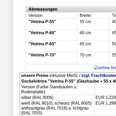
Abmessungen
Version
Breite:
Ti
"Vetrina P-55"
55 cm
4
"Vetrina P-60"
60 cm
4
"Vetrina P-65"
65 cm
5
"Vetrina P-70"
70 cm
5
unsere Preise
inklusive MwSt. /
zzgl. Frachtkoste
Sockelvitrine "Vetrina P-55"
(Glashaube = 55 x 4
Version (Farbe Standsäulen u.
Bodenplatte):
silber (RAL 9006)
EUR 1.229
weiß (RAL 9010), schwarz (RAL 9005)
EUR 1.299
anthrazitgrau (RAL 7016) o. lichtgrau
(RAL 7035)