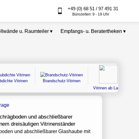
+49 (0) 68 51 / 97 491 31
Bürozeiten: 9 - 19 Uhr
ellwände u. Raumteiler
▾
Empfangs- u. Beratertheken
▾
bdichte Vitrinen
Brandschutz-Vitrinen
Vitrinen ab Lager
t Schrägboden und abschließbarer
nem dreisäuligen Vitrinenständer
gboden und abschließbarer Glashaube mit