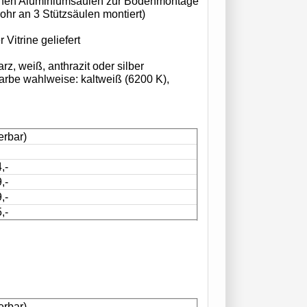
schen Aluminiumsäulen zur Bodenmontage
ohr an 3 Stützsäulen montiert)
r Vitrine geliefert
, weiß, anthrazit oder silber
arbe wahlweise: kaltweiß (6200 K),
erbar)
,-
,-
,-
,-
erbar)