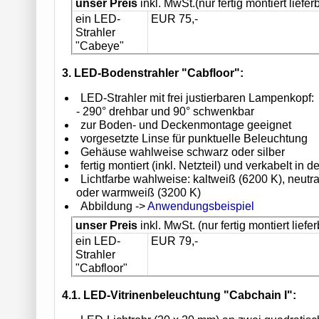
unser Preis
inkl. MwSt.(nur fertig montiert liefer
ein LED-
EUR 75,-
Strahler
"Cabeye"
3. LED-Bodenstrahler "Cabfloor":
LED-Strahler mit frei justierbaren Lampenkopf:
- 290° drehbar und 90° schwenkbar
zur Boden- und Deckenmontage geeignet
vorgesetzte Linse für punktuelle Beleuchtung
Gehäuse wahlweise schwarz oder silber
fertig montiert (inkl. Netzteil) und verkabelt in de
Lichtfarbe wahlweise: kaltweiß (6200 K), neutr
oder warmweiß (3200 K)
Abbildung ->
Anwendungsbeispiel
unser Preis
inkl. MwSt. (nur fertig montiert liefer
ein LED-
EUR 79,-
Strahler
"Cabfloor"
4.1. LED-Vitrinenbeleuchtung "Cabchain I":