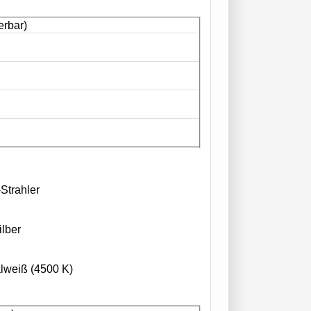
erbar)
Strahler
lber
alweiß (4500 K)