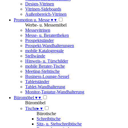
Design-Vitrinen
Vitrinen-Sideboards
Außenbereich-Vitrinen
Promotion u. Messe
▾
▾
Werbe- u. Messemöbel
Messevitrinen
Messe- u. Beratertheken
Prospektständer
Prospekt-Wandhalterungen
mobile Katalogregale
Stellwände
Hinweis- u. Türschilder
mobile Berater-Tische
Meeting-Stehtische
Business-Lounge-Sessel
Tabletständer
Tablet-Wandhalterung
Monitor-Tastatur-Wandhalterung
Büromöbel
▾
▾
Büromöbel
Tische
▸
▾
Bürotische
Schreibtische
Sitz- u. Stehschreibtische