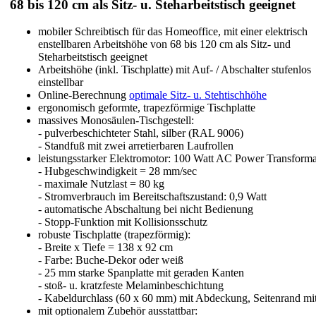
68 bis 120 cm als Sitz- u. Steharbeitstisch geeignet
mobiler Schreibtisch für das Homeoffice, mit einer elektrisch
enstellbaren Arbeitshöhe von 68 bis 120 cm als Sitz- und
Steharbeitstisch geeignet
Arbeitshöhe (inkl. Tischplatte) mit Auf- / Abschalter stufenlos
einstellbar
Online-Berechnung
optimale Sitz- u. Stehtischhöhe
ergonomisch geformte, trapezförmige Tischplatte
massives Monosäulen-Tischgestell:
- pulverbeschichteter Stahl, silber (RAL 9006)
- Standfuß mit zwei arretierbaren Laufrollen
leistungsstarker Elektromotor: 100 Watt AC Power Transforma
- Hubgeschwindigkeit = 28 mm/sec
- maximale Nutzlast = 80 kg
- Stromverbrauch im Bereitschaftszustand: 0,9 Watt
- automatische Abschaltung bei nicht Bedienung
- Stopp-Funktion mit Kollisionsschutz
robuste Tischplatte (trapezförmig):
- Breite x Tiefe = 138 x 92 cm
- Farbe: Buche-Dekor oder weiß
- 25 mm starke Spanplatte mit geraden Kanten
- stoß- u. kratzfeste Melaminbeschichtung
- Kabeldurchlass (60 x 60 mm) mit Abdeckung, Seitenrand mit
mit optionalem Zubehör ausstattbar: