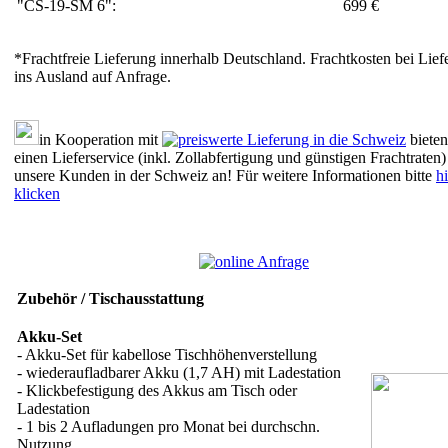
"CS-19-SM 6":
699 €
*Frachtfreie Lieferung innerhalb Deutschland. Frachtkosten bei Lief
ins Ausland auf Anfrage.
in Kooperation mit
bieten
einen Lieferservice (inkl. Zollabfertigung und günstigen Frachtraten)
unsere Kunden in der Schweiz an! Für weitere Informationen bitte
hi
klicken
Zubehör / Tischausstattung
Akku-Set
- Akku-Set für kabellose Tischhöhenverstellung
- wiederaufladbarer Akku (1,7 AH) mit Ladestation
- Klickbefestigung des Akkus am Tisch oder
Ladestation
- 1 bis 2 Aufladungen pro Monat bei durchschn.
Nutzung