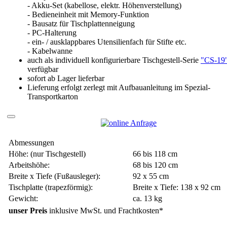
- Akku-Set (kabellose, elektr. Höhenverstellung)
- Bedieneinheit mit Memory-Funktion
- Bausatz für Tischplattenneigung
- PC-Halterung
- ein- / ausklappbares Utensilienfach für Stifte etc.
- Kabelwanne
auch als individuell konfigurierbare Tischgestell-Serie
"CS-19
verfügbar
sofort ab Lager lieferbar
Lieferung erfolgt zerlegt mit Aufbauanleitung im Spezial-
Transportkarton
Abmessungen
Höhe: (nur Tischgestell)
66 bis 118 cm
Arbeitshöhe:
68 bis 120 cm
Breite x Tiefe (Fußausleger):
92 x 55 cm
Tischplatte (trapezförmig):
Breite x Tiefe: 138 x 92 cm
Gewicht:
ca. 13 kg
unser Preis
inklusive MwSt. und Frachtkosten*