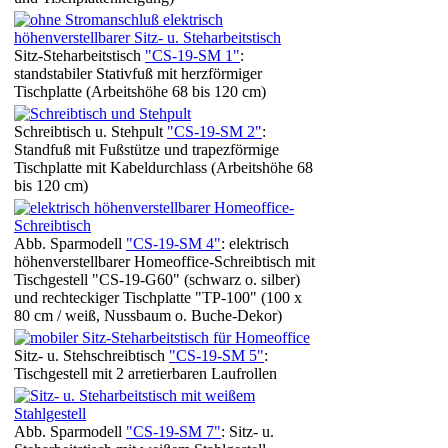
Sitz-Steharbeitstisch
"CS-19-SM 1"
:
standstabiler Stativfuß mit herzförmiger
Tischplatte (Arbeitshöhe 68 bis 120 cm)
Schreibtisch u. Stehpult
"CS-19-SM 2"
:
Standfuß mit Fußstütze und trapezförmige
Tischplatte mit Kabeldurchlass (Arbeitshöhe 68
bis 120 cm)
Abb. Sparmodell
"CS-19-SM 4"
: elektrisch
höhenverstellbarer Homeoffice-Schreibtisch mit
Tischgestell "CS-19-G60" (schwarz o. silber)
und rechteckiger Tischplatte "TP-100" (100 x
80 cm / weiß, Nussbaum o. Buche-Dekor)
Sitz- u. Stehschreibtisch
"CS-19-SM 5"
:
Tischgestell mit 2 arretierbaren Laufrollen
Abb. Sparmodell
"CS-19-SM 7"
: Sitz- u.