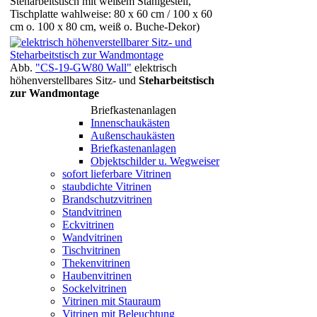
Steharbeitstisch mit weißem Stahlgestell,
Tischplatte wahlweise: 80 x 60 cm / 100 x 60
cm o. 100 x 80 cm, weiß o. Buche-Dekor)
Abb.
"CS-19-GW80 Wall"
elektrisch
höhenverstellbares Sitz- und
Steharbeitstisch
zur Wandmontage
Briefkastenanlagen
Innenschaukästen
Außenschaukästen
Briefkastenanlagen
Objektschilder u. Wegweiser
sofort lieferbare Vitrinen
staubdichte Vitrinen
Brandschutzvitrinen
Standvitrinen
Eckvitrinen
Wandvitrinen
Tischvitrinen
Thekenvitrinen
Haubenvitrinen
Sockelvitrinen
Vitrinen mit Stauraum
Vitrinen mit Beleuchtung