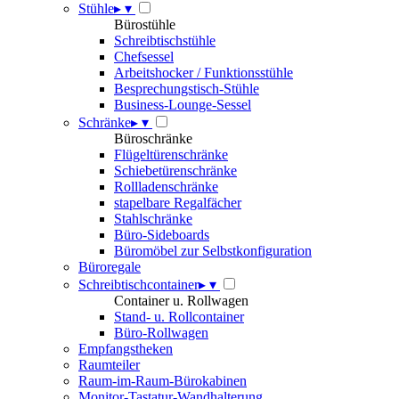
Stühle
▸
▾
Bürostühle
Schreibtischstühle
Chefsessel
Arbeitshocker / Funktionsstühle
Besprechungstisch-Stühle
Business-Lounge-Sessel
Schränke
▸
▾
Büroschränke
Flügeltürenschränke
Schiebetürenschränke
Rollladenschränke
stapelbare Regalfächer
Stahlschränke
Büro-Sideboards
Büromöbel zur Selbstkonfiguration
Büroregale
Schreibtischcontainer
▸
▾
Container u. Rollwagen
Stand- u. Rollcontainer
Büro-Rollwagen
Empfangstheken
Raumteiler
Raum-im-Raum-Bürokabinen
Monitor-Tastatur-Wandhalterung