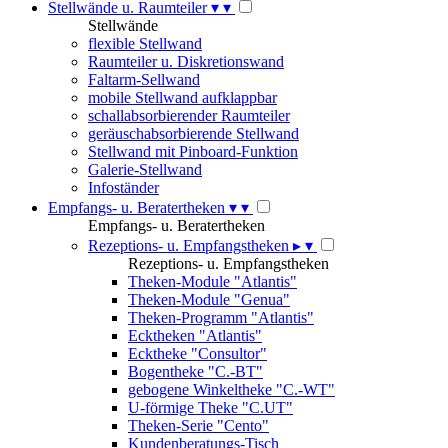
Stellwände u. Raumteiler
▾
▾
Stellwände
flexible Stellwand
Raumteiler u. Diskretionswand
Faltarm-Sellwand
mobile Stellwand aufklappbar
schallabsorbierender Raumteiler
geräuschabsorbierende Stellwand
Stellwand mit Pinboard-Funktion
Galerie-Stellwand
Infoständer
Empfangs- u. Beratertheken
▾
▾
Empfangs- u. Beratertheken
Rezeptions- u. Empfangstheken
▸
▾
Rezeptions- u. Empfangstheken
Theken-Module "Atlantis"
Theken-Module "Genua"
Theken-Programm "Atlantis"
Ecktheken "Atlantis"
Ecktheke "Consultor"
Bogentheke "C.-BT"
gebogene Winkeltheke "C.-WT"
U-förmige Theke "C.UT"
Theken-Serie "Cento"
Kundenberatungs-Tisch