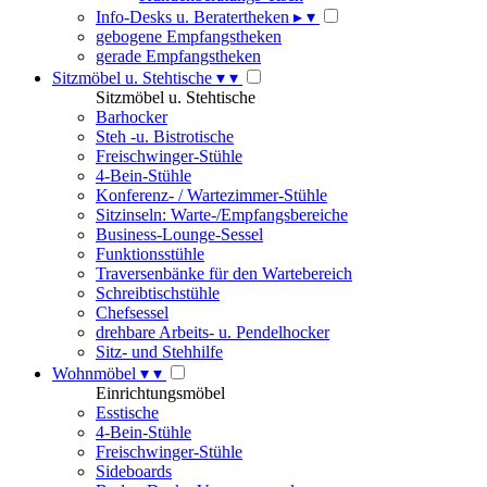
Info-Desks u. Beratertheken
▸
▾
gebogene Empfangstheken
gerade Empfangstheken
Sitzmöbel u. Stehtische
▾
▾
Sitzmöbel u. Stehtische
Barhocker
Steh -u. Bistrotische
Freischwinger-Stühle
4-Bein-Stühle
Konferenz- / Wartezimmer-Stühle
Sitzinseln: Warte-/Empfangsbereiche
Business-Lounge-Sessel
Funktionsstühle
Traversenbänke für den Wartebereich
Schreibtischstühle
Chefsessel
drehbare Arbeits- u. Pendelhocker
Sitz- und Stehhilfe
Wohnmöbel
▾
▾
Einrichtungsmöbel
Esstische
4-Bein-Stühle
Freischwinger-Stühle
Sideboards