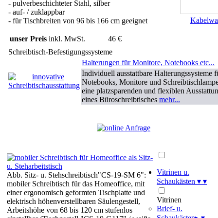
- pulverbeschichteter Stahl, silber
- auf- / zuklappbar
Kabelwa
- für Tischbreiten von 96 bis 166 cm geeignet
unser Preis
inkl. MwSt.
46 €
Schreibtisch-Befestigungssysteme
Halterungen für Monitore, Notebooks etc...
Individuell ausstattbare Halterungssysteme f
Notebooks, Monitore und Schreibtischlampe
eine platzsparenden und flexiblen Ausstattu
eines Büroschreibtisches
mehr...
Vitrinen u.
Abb. Sitz- u. Stehschreibtisch"CS-19-SM 6":
Schaukästen
▾
▾
mobiler Schreibtisch für das Homeoffice, mit
einer ergonomisch geformten Tischplatte und
Vitrinen
elektrisch höhenverstellbaren Säulengestell,
Brief- u.
Arbeitshöhe von 68 bis 120 cm stufenlos
Schaukästen
▸
▾