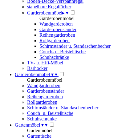
Boden-Decke-Verspannregal
stapelbare Regalfächer
Garderobenmöbel
▸
▾
Garderobenmöbel
Wandgarderoben
Garderobenständer
Reihengarderoben
Rollgarderoben
Schirmständer u. Standaschenbecher
Couch- u. Beistelltische
Schuhschränke
TV- u. Hifi-Möbel
Barhocker
Garderobenmöbel
▾
▾
Garderobenmöbel
Wandgarderoben
Garderobenständer
Reihengarderoben
Rollgarderoben
Schirmständer u. Standaschenbecher
Couch- u. Beistelltische
Schuhschränke
Gartenmöbel
▾
▾
Gartenmöbel
Gartentische