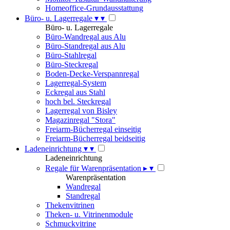
Homeoffice-Grundausstattung
Büro- u. Lagerregale
▾
▾
Büro- u. Lagerregale
Büro-Wandregal aus Alu
Büro-Standregal aus Alu
Büro-Stahlregal
Büro-Steckregal
Boden-Decke-Verspannregal
Lagerregal-System
Eckregal aus Stahl
hoch bel. Steckregal
Lagerregal von Bisley
Magazinregal "Stora"
Freiarm-Bücherregal einseitig
Freiarm-Bücherregal beidseitig
Ladeneinrichtung
▾
▾
Ladeneinrichtung
Regale für Warenpräsentation
▸
▾
Warenpräsentation
Wandregal
Standregal
Thekenvitrinen
Theken- u. Vitrinenmodule
Schmuckvitrine