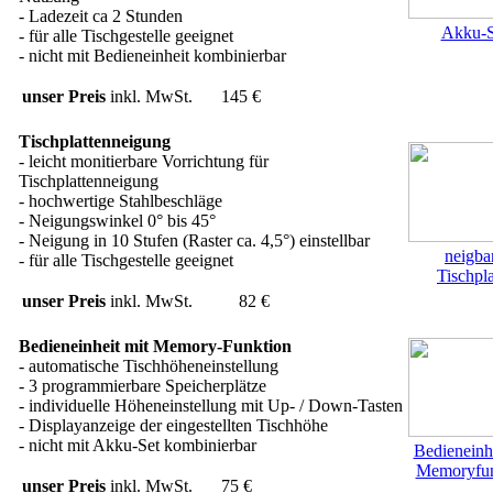
- Ladezeit ca 2 Stunden
Akku-S
- für alle Tischgestelle geeignet
- nicht mit Bedieneinheit kombinierbar
unser Preis
inkl. MwSt.
145 €
Tischplattenneigung
- leicht monitierbare Vorrichtung für
Tischplattenneigung
- hochwertige Stahlbeschläge
- Neigungswinkel 0° bis 45°
- Neigung in 10 Stufen (Raster ca. 4,5°) einstellbar
neigba
- für alle Tischgestelle geeignet
Tischpla
unser Preis
inkl. MwSt.
82 €
Bedieneinheit mit Memory-Funktion
- automatische Tischhöheneinstellung
- 3 programmierbare Speicherplätze
- individuelle Höheneinstellung mit Up- / Down-Tasten
- Displayanzeige der eingestellten Tischhöhe
- nicht mit Akku-Set kombinierbar
Bedieneinhe
Memoryfun
unser Preis
inkl. MwSt.
75 €