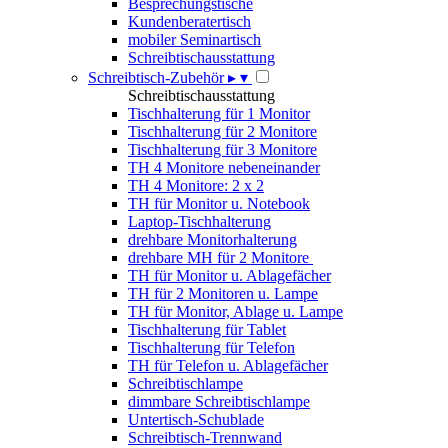
Besprechungstische
Kundenberatertisch
mobiler Seminartisch
Schreibtischausstattung
Schreibtisch-Zubehör
▸
▾
Schreibtischausstattung
Tischhalterung für 1 Monitor
Tischhalterung für 2 Monitore
Tischhalterung für 3 Monitore
TH 4 Monitore nebeneinander
TH 4 Monitore: 2 x 2
TH für Monitor u. Notebook
Laptop-Tischhalterung
drehbare Monitorhalterung
drehbare MH für 2 Monitore
TH für Monitor u. Ablagefächer
TH für 2 Monitoren u. Lampe
TH für Monitor, Ablage u. Lampe
Tischhalterung für Tablet
Tischhalterung für Telefon
TH für Telefon u. Ablagefächer
Schreibtischlampe
dimmbare Schreibtischlampe
Untertisch-Schublade
Schreibtisch-Trennwand