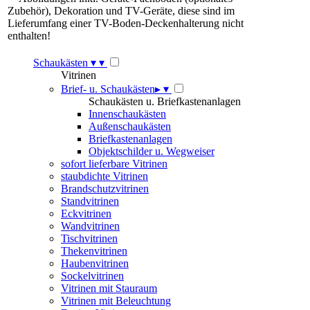
Zubehör), Dekoration und TV-Geräte, diese sind im
Lieferumfang einer TV-Boden-Deckenhalterung nicht
enthalten!
Schaukästen
▾
▾
Vitrinen
Brief- u. Schaukästen
▸
▾
Schaukästen u. Briefkastenanlagen
Innenschaukästen
Außenschaukästen
Briefkastenanlagen
Objektschilder u. Wegweiser
sofort lieferbare Vitrinen
staubdichte Vitrinen
Brandschutzvitrinen
Standvitrinen
Eckvitrinen
Wandvitrinen
Tischvitrinen
Thekenvitrinen
Haubenvitrinen
Sockelvitrinen
Vitrinen mit Stauraum
Vitrinen mit Beleuchtung