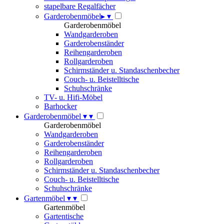
stapelbare Regalfächer
Garderobenmöbel
▸
▾
Garderobenmöbel
Wandgarderoben
Garderobenständer
Reihengarderoben
Rollgarderoben
Schirmständer u. Standaschenbecher
Couch- u. Beistelltische
Schuhschränke
TV- u. Hifi-Möbel
Barhocker
Garderobenmöbel
▾
▾
Garderobenmöbel
Wandgarderoben
Garderobenständer
Reihengarderoben
Rollgarderoben
Schirmständer u. Standaschenbecher
Couch- u. Beistelltische
Schuhschränke
Gartenmöbel
▾
▾
Gartenmöbel
Gartentische