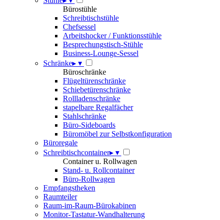
Stühle
▸
▾
Bürostühle
Schreibtischstühle
Chefsessel
Arbeitshocker / Funktionsstühle
Besprechungstisch-Stühle
Business-Lounge-Sessel
Schränke
▸
▾
Büroschränke
Flügeltürenschränke
Schiebetürenschränke
Rollladenschränke
stapelbare Regalfächer
Stahlschränke
Büro-Sideboards
Büromöbel zur Selbstkonfiguration
Büroregale
Schreibtischcontainer
▸
▾
Container u. Rollwagen
Stand- u. Rollcontainer
Büro-Rollwagen
Empfangstheken
Raumteiler
Raum-im-Raum-Bürokabinen
Monitor-Tastatur-Wandhalterung