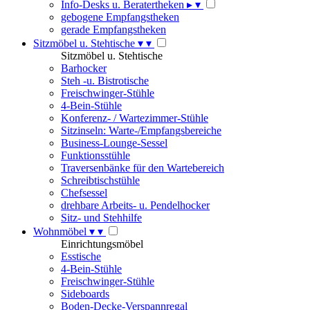
Info-Desks u. Beratertheken
▸
▾
gebogene Empfangstheken
gerade Empfangstheken
Sitzmöbel u. Stehtische
▾
▾
Sitzmöbel u. Stehtische
Barhocker
Steh -u. Bistrotische
Freischwinger-Stühle
4-Bein-Stühle
Konferenz- / Wartezimmer-Stühle
Sitzinseln: Warte-/Empfangsbereiche
Business-Lounge-Sessel
Funktionsstühle
Traversenbänke für den Wartebereich
Schreibtischstühle
Chefsessel
drehbare Arbeits- u. Pendelhocker
Sitz- und Stehhilfe
Wohnmöbel
▾
▾
Einrichtungsmöbel
Esstische
4-Bein-Stühle
Freischwinger-Stühle
Sideboards
Boden-Decke-Verspannregal