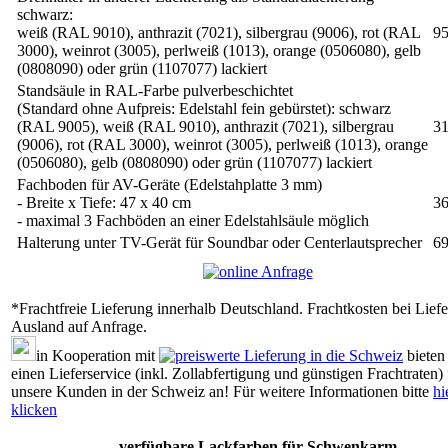
schwarz:
weiß (RAL 9010), anthrazit (7021), silbergrau (9006), rot (RAL
95
3000), weinrot (3005), perlweiß (1013), orange (0506080), gelb
(0808090) oder grün (1107077) lackiert
Standsäule in RAL-Farbe pulverbeschichtet
(Standard ohne Aufpreis: Edelstahl fein gebürstet): schwarz
(RAL 9005), weiß (RAL 9010), anthrazit (7021), silbergrau
31
(9006), rot (RAL 3000), weinrot (3005), perlweiß (1013), orange
(0506080), gelb (0808090) oder grün (1107077) lackiert
Fachboden für AV-Geräte (Edelstahplatte 3 mm)
- Breite x Tiefe: 47 x 40 cm
36
- maximal 3 Fachböden an einer Edelstahlsäule möglich
Halterung unter TV-Gerät für Soundbar oder Centerlautsprecher
69
*Frachtfreie Lieferung innerhalb Deutschland. Frachtkosten bei Liefe
Ausland auf Anfrage.
in Kooperation mit
bieten
einen Lieferservice (inkl. Zollabfertigung und günstigen Frachtraten) 
unsere Kunden in der Schweiz an! Für weitere Informationen bitte
hi
klicken
verfügbare Lackfarben für Schwenkarm