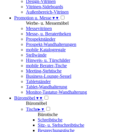
Design-Vitrinen
Vitrinen-Sideboards
Außenbereich-Vitrinen
Promotion u. Messe
▾
▾
Werbe- u. Messemöbel
Messevitrinen
Messe- u. Beratertheken
Prospektständer
Prospekt-Wandhalterungen
mobile Katalogregale
Stellwände
Hinweis- u. Türschilder
mobile Berater-Tische
Meeting-Stehtische
Business-Lounge-Sessel
Tabletständer
Tablet-Wandhalterung
Monitor-Tastatur-Wandhalterung
Büromöbel
▾
▾
Büromöbel
Tische
▸
▾
Bürotische
Schreibtische
Sitz- u. Stehschreibtische
Besprechungstische