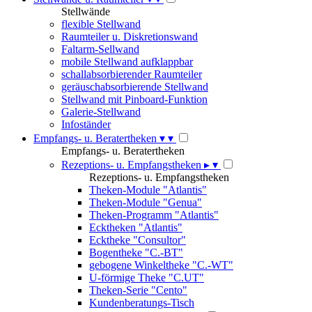
Stellwände
flexible Stellwand
Raumteiler u. Diskretionswand
Faltarm-Sellwand
mobile Stellwand aufklappbar
schallabsorbierender Raumteiler
geräuschabsorbierende Stellwand
Stellwand mit Pinboard-Funktion
Galerie-Stellwand
Infoständer
Empfangs- u. Beratertheken
▾
▾
Empfangs- u. Beratertheken
Rezeptions- u. Empfangstheken
▸
▾
Rezeptions- u. Empfangstheken
Theken-Module "Atlantis"
Theken-Module "Genua"
Theken-Programm "Atlantis"
Ecktheken "Atlantis"
Ecktheke "Consultor"
Bogentheke "C.-BT"
gebogene Winkeltheke "C.-WT"
U-förmige Theke "C.UT"
Theken-Serie "Cento"
Kundenberatungs-Tisch