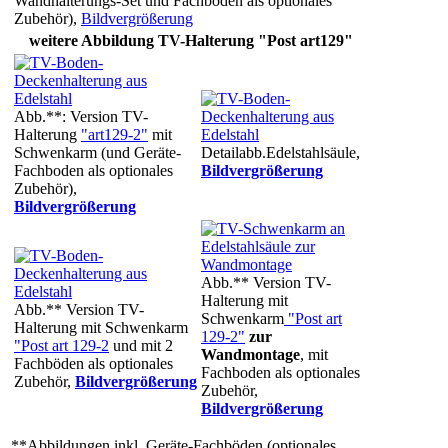
Wandhalterungs-Set und Fachboden als optionales
Zubehör),
Bildvergrößerung
weitere Abbildung TV-Halterung "Post art129"
Abb.**: Version TV-
Halterung
"art129-2"
mit
Schwenkarm (und Geräte-
Detailabb.Edelstahlsäule,
Fachboden als optionales
Bildvergrößerung
Zubehör),
Bildvergrößerung
Abb.** Version TV-
Halterung mit
Abb.** Version TV-
Schwenkarm
"Post art
Halterung mit Schwenkarm
129-2"
zur
"Post art 129-2
und mit 2
Wandmontage
, mit
Fachböden als optionales
Fachboden als optionales
Zubehör,
Bildvergrößerung
Zubehör,
Bildvergrößerung
**Abbildungen inkl. Geräte-Fachböden (optionales