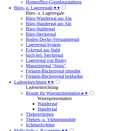
Homeoffice-Grundausstattung
Büro- u. Lagerregale
▾
▾
Büro- u. Lagerregale
Büro-Wandregal aus Alu
Büro-Standregal aus Alu
Büro-Stahlregal
Büro-Steckregal
Boden-Decke-Verspannregal
Lagerregal-System
Eckregal aus Stahl
hoch bel. Steckregal
Lagerregal von Bisley
Magazinregal "Stora"
Freiarm-Bücherregal einseitig
Freiarm-Bücherregal beidseitig
Ladeneinrichtung
▾
▾
Ladeneinrichtung
Regale für Warenpräsentation
▸
▾
Warenpräsentation
Wandregal
Standregal
Thekenvitrinen
Theken- u. Vitrinenmodule
Schmuckvitrine
Stellwände u. Raumteiler
▾
▾