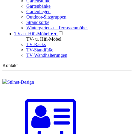
Gartenstühle
Gartenbänke
Gartenliegen
Outdoor-Sitzgruppen
Strandkörbe
Wintergarten- u. Terrassenmöbel
TV- u. Hifi-Möbel
▾
▾
TV- u. Hifi-Möbel
TV-Racks
TV-Standfüße
TV-Wandhalterungen
Kontakt
Stilnet-Design