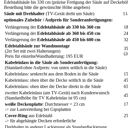
Edelstahlsäule bis 330 cm (präzise Fertigung der Säule auf Deckehö
Bestellung bitte die gewünschte Höhe angeben)
Säule mit Drehhalter
(TV-Gerät dreht um Säule)
11
optionales Zubehör / Aufpreis für Sonderanfertigungen:
Verlängerung der
Edelstahlsäule ab 330 bis 360 cm
18
Verlängerung der
Edelstahlsäule ab 360 bis 450 cm
24
Verlängerung der
Edelstahlsäule ab 450 bis 600 cm
32
Edelstahlsäule zur Wandmontage
35
(2er Set mit zwei Halterungen)
(2
Preis für einzelneWandhalterung: 195 EUR
Kabeleinlass in die Säule als Sonderanfertigung:
(Standard:ohne Aufpreis: von unten seitlich in die Säule)
Kabeleinlass: senkrecht aus dem Boden in die Säule
15
Kabeleinlass: oben über die Decke seitlich in die Säule
45
Kabeleinlass: oben über die Decke direkt in die Säule
65
zweiter Kabeleinlass (am TV-Gerät) nach Kundenwunsch
45
(Standardhöhe für TV Kabeleinlas ist 95 cm)
weiße Deckenplatte
: Durchmesser = 23 cm
17
-> zur Lastverteilung bei Gipsplatten
Cover-Ring
aus Edelstahl
25
-> für abgehängte Decken erforderliche
Drehhalter in anderer Lackierung als Standardlackierung