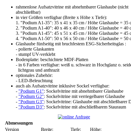
rahmenlose Aufsatzvitrine mit abnehmbarer Glashaube (nicht
abschließbar)
in vier Größen verfügbar (Breite x Höhe x Tiefe):
1. "Podium A1-35": 35 x 41 x 35 cm / Höhe Glashaube = 35
2. "Podium A1-40": 40 x 46 x 40 cm / Höhe Glashaube = 40
3. "Podium A1-45": 45 x 51 x 45 cm / Höhe Glashaube = 45
4. "Podium A1-50": 50 x 56 x 50 cm / Höhe Glashaube = 50
Glashaube fünfseitig mit bruchfestem ESG-Sicherheitsglas :
- polierte Glaskanten
- stumpf UV-verklebt
Bodenplatte: beschichtete MDF-Platten
- in 6 Farben verfügbar: weiß u. schwarz in Hochglanz o. seid
lichtgrau und anthrazit
optionales Zubehör:
- LED-Beleuchtung
auch als Aufsatzvitrine inklusive Sockel verfügbar:
-
"Podium G1"
: Sockelvitrine mit abnehmbarer Glashaube
-
"Podium G2"
: Sockelvitrine mit verriegelbarer Glashaube
-
"Podium G3"
: Sockelvitrine: Glashaube mit abschließbarer 
-
"Podium D3"
: Sockelvitrine mit abschließbarem Stauraum
Abmessungen
Version
Breite:
Tiefe:
Höhe: