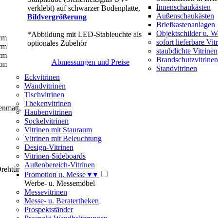
Innenschaukästen
verklebt) auf schwarzer Bodenplatte,
Außenschaukästen
Bildvergrößerung
Briefkastenanlagen
Objektschilder u. 
*Abbildung mit LED-Stableuchte als
 cm
sofort lieferbare Vit
optionales Zubehör
 cm
staubdichte Vitrinen
 cm
Brandschutzvitrinen
Abmessungen und Preise
 cm
Standvitrinen
Eckvitrinen
Wandvitrinen
Tischvitrinen
Thekenvitrinen
enmatt,
Haubenvitrinen
Sockelvitrinen
Vitrinen mit Stauraum
Vitrinen mit Beleuchtung
Design-Vitrinen
Vitrinen-Sideboards
Außenbereich-Vitrinen
Drehtür
Promotion u. Messe
▾
▾
Werbe- u. Messemöbel
Messevitrinen
Messe- u. Beratertheken
Prospektständer