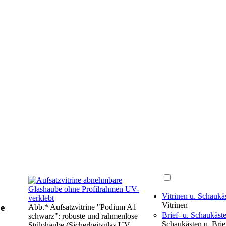
Vitrinen u. Schauk
Vitrinen
e
Abb.* Aufsatzvitrine "Podium A1
Brief- u. Schaukäst
schwarz": robuste und rahmenlose
Schaukästen u. Brie
Stülphaube (Sicherheitsglas UV-