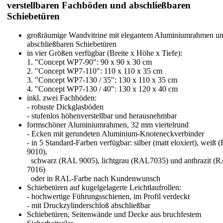
verstellbaren Fachböden und abschließbaren
Schiebetüren
großräumige Wandvitrine mit elegantem Aluminiumrahmen u
abschließbaren Schiebetüren
in vier Größen verfügbar (Breite x Höhe x Tiefe):
1. "Concept WP7-90": 90 x 90 x 30 cm
2. "Concept WP7-110": 110 x 110 x 35 cm
3. "Concept WP7-130 / 35": 130 x 110 x 35 cm
4. "Concept WP7-130 / 40": 130 x 120 x 40 cm
inkl. zwei Fachböden:
- robuste Dickglasböden
- stufenlos höhenverstellbar und herausnehmbar
formschöner Aluminiumrahmen, 32 mm viertelrund
- Ecken mit gerundeten Aluminium-Knoteneckverbinder
- in 5 Standard-Farben verfügbar: silber (matt eloxiert), weiß
9010),
schwarz (RAL 9005), lichtgrau (RAL7035) und anthrazit (
7016)
oder in RAL-Farbe nach Kundenwunsch
Schiebetüren auf kugelgelagerte Leichtlaufrollen:
- hochwertige Führungsschienen, im Profil verdeckt
- mit Druckzylinderschloß abschließbar
Schiebetüren, Seitenwände und Decke aus bruchfestem