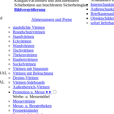
Klarglas-Fachböden und abschließbaren
Innenschaukäs
Schiebetüren aus bruchfestem Sicherheitsglas,
Außenschaukä
Bildvergrößerung
Briefkastenan
nd
Objektschilde
Abmessungen und Preise
sofort lieferba
staubdichte Vitrinen
Brandschutzvitrinen
Standvitrinen
Eckvitrinen
Wandvitrinen
Tischvitrinen
Thekenvitrinen
Haubenvitrinen
Sockelvitrinen
Vitrinen mit Stauraum
 (RAL
Vitrinen mit Beleuchtung
Design-Vitrinen
RAL
Vitrinen-Sideboards
Außenbereich-Vitrinen
Promotion u. Messe
▾
▾
Werbe- u. Messemöbel
Messevitrinen
Messe- u. Beratertheken
Prospektständer