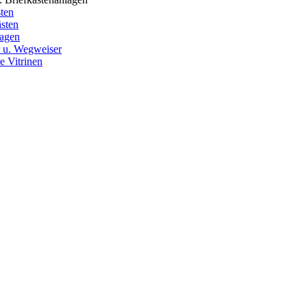
ten
sten
lagen
r u. Wegweiser
re Vitrinen