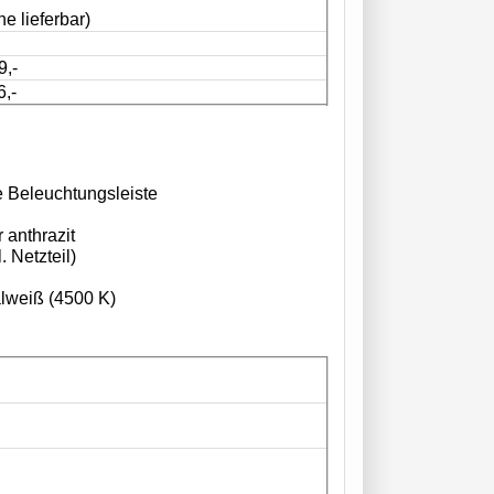
ne lieferbar)
,-
,-
e Beleuchtungsleiste
 anthrazit
. Netzteil)
alweiß (4500 K)