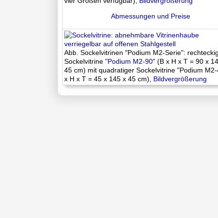
vier Größen verfügbar),
Bildvergrößerung
Abmessungen und Preise
Abb. Sockelvitrinen "Podium M2-Serie": rechtecki
Sockelvitrine
"Podium M2-90"
(B x H x T = 90 x 1
45 cm) mit quadratiger Sockelvitrine "Podium M2-
x H x T = 45 x 145 x 45 cm),
Bildvergrößerung