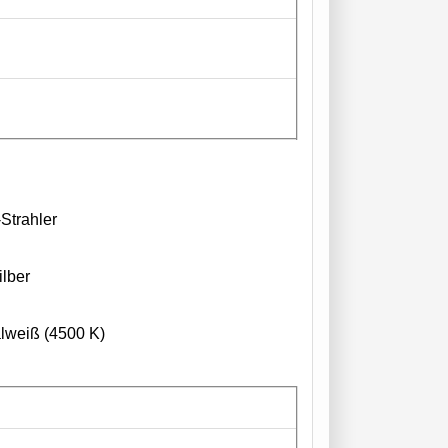
Strahler
lber
alweiß (4500 K)