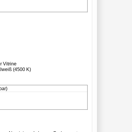
r Vitrine
alweiß (4500 K)
bar)