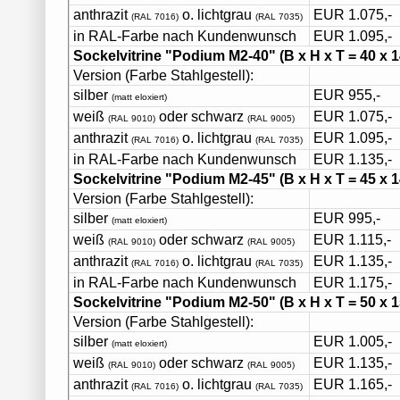
anthrazit
o. lichtgrau
EUR 1.075,-
(RAL 7016)
(RAL 7035)
in RAL-Farbe nach Kundenwunsch
EUR 1.095,-
Sockelvitrine "Podium M2-40"
(B x H x T = 40 x 
Version (Farbe Stahlgestell):
silber
EUR 955,-
(matt eloxiert)
weiß
oder schwarz
EUR 1.075,-
(RAL 9010)
(RAL 9005)
anthrazit
o. lichtgrau
EUR 1.095,-
(RAL 7016)
(RAL 7035)
in RAL-Farbe nach Kundenwunsch
EUR 1.135,-
Sockelvitrine "Podium M2-45"
(B x H x T = 45 x 
Version (Farbe Stahlgestell):
silber
EUR 995,-
(matt eloxiert)
weiß
oder schwarz
EUR 1.115,-
(RAL 9010)
(RAL 9005)
anthrazit
o. lichtgrau
EUR 1.135,-
(RAL 7016)
(RAL 7035)
in RAL-Farbe nach Kundenwunsch
EUR 1.175,-
Sockelvitrine "Podium M2-50"
(B x H x T = 50 x 
Version (Farbe Stahlgestell):
silber
EUR 1.005,-
(matt eloxiert)
weiß
oder schwarz
EUR 1.135,-
(RAL 9010)
(RAL 9005)
anthrazit
o. lichtgrau
EUR 1.165,-
(RAL 7016)
(RAL 7035)