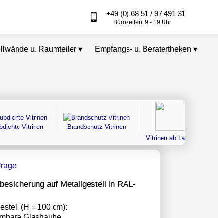
+49 (0) 68 51 / 97 491 31
Bürozeiten: 9 - 19 Uhr
ellwände u. Raumteiler
▾
Empfangs- u. Beratertheken
▾
bdichte Vitrinen
Brandschutz-Vitrinen
Vitrinen ab Lager
esicherung auf Metallgestell in RAL-
estell (H = 100 cm):
hmbare Glashaube