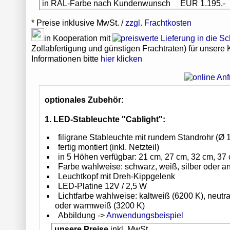
in RAL-Farbe nach Kundenwunsch
EUR 1.195,-
* Preise inklusive MwSt. /
zzgl. Frachtkosten
in Kooperation mit
Zollabfertigung und günstigen Frachtraten) für unsere
Informationen bitte
hier klicken
optionales Zubehör:
1. LED-Stableuchte "Cablight":
filigrane Stableuchte mit rundem Standrohr (Ø
fertig montiert (inkl. Netzteil)
in 5 Höhen verfügbar: 21 cm, 27 cm, 32 cm, 37
Farbe wahlweise: schwarz, weiß, silber oder an
Leuchtkopf mit Dreh-Kippgelenk
LED-Platine 12V / 2,5 W
Lichtfarbe wahlweise: kaltweiß (6200 K), neutr
oder warmweiß (3200 K)
Abbildung ->
Anwendungsbeispiel
unsere Preise
inkl. MwSt.