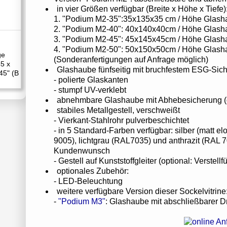
in vier Größen verfügbar (Breite x Höhe x Tiefe)
1. "Podium M2-35":35x135x35 cm / Höhe Glash
2. "Podium M2-40": 40x140x40cm / Höhe Glash
3. "Podium M2-45": 45x145x45cm / Höhe Glash
4. "Podium M2-50": 50x150x50cm / Höhe Glash
ge
(Sonderanfertigungen auf Anfrage möglich)
45 x
Glashaube fünfseitig mit bruchfestem ESG-Siche
45" (B
- polierte Glaskanten
- stumpf UV-verklebt
abnehmbare Glashaube mit Abhebesicherung (d
stabiles Metallgestell, verschweißt
- Vierkant-Stahlrohr pulverbeschichtet
- in 5 Standard-Farben verfügbar: silber (matt e
9005), lichtgrau (RAL7035) und anthrazit (RAL 
Kundenwunsch
- Gestell auf Kunststoffgleiter (optional: Verstel
optionales Zubehör:
- LED-Beleuchtung
weitere verfügbare Version dieser Sockelvitrine
-
"Podium M3"
: Glashaube mit abschließbarer D