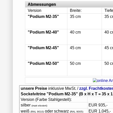
Abmessungen
Version
Breite:
Tiefe
"Podium M2-35"
35 cm
35 
"Podium M2-40"
40 cm
40 
"Podium M2-45"
45 cm
45 
"Podium M2-50"
50 cm
50 
unsere Preise
inklusive MwSt. /
zzgl. Frachtkoste
Sockelvitrine "Podium M2-35"
(B x H x T = 35 x 
Version (Farbe Stahlgestell):
silber
EUR 935,-
(matt eloxiert)
weiß
oder schwarz
EUR 1.045,-
(RAL 9010)
(RAL 9005)