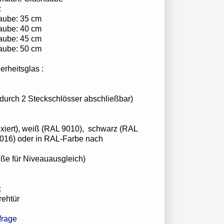
:
aube: 35 cm
aube: 40 cm
aube: 45 cm
aube: 50 cm
rheitsglas :
urch 2 Steckschlösser abschließbar)
loxiert), weiß (RAL 9010), schwarz (RAL
7016) oder in RAL-Farbe nach
lfüße für Niveauausgleich)
:
rehtür