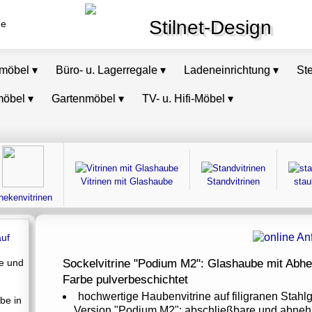
Stilnet-Design
de
omöbel
▾
Büro- u. Lagerregale
▾
Ladeneinrichtung
▾
St
möbel
▾
Gartenmöbel
▾
TV- u. Hifi-Möbel
▾
Vitrinen mit Glashaube
Standvitrinen
stau
hekenvitrinen
e und
Sockelvitrine "Podium M2": Glashaube mit Abheb
Farbe pulverbeschichtet
hochwertige Haubenvitrine auf filigranen Stahlg
be in
Version "Podium M2": abschließbare und abne