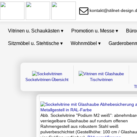
kontakt@stilnet-design.
Vitrinen u. Schaukästen
▾
Promotion u. Messe
▾
Bür
Sitzmöbel u. Stehtische
▾
Wohnmöbel
▾
Garderoben
Sockelvitrinen-Übersicht
Tischvitrinen
T
Abb. Sockelvitrine "Podium M2 weiß": abnehmbar
verriegelbare Glashaube auf rundum offenen
Rahmengestell aus robustem Stahl weiß
pulverbeschichtet (Gestellhöhe: 100 cm / Glashau