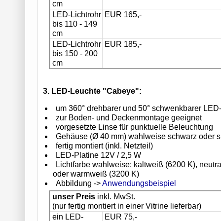
cm
LED-Lichtrohr
EUR 165,-
bis 110 - 149
cm
LED-Lichtrohr
EUR 185,-
bis 150 - 200
cm
3. LED-Leuchte "Cabeye":
um 360° drehbarer und 50° schwenkbarer LED-
zur Boden- und Deckenmontage geeignet
vorgesetzte Linse für punktuelle Beleuchtung
Gehäuse (Ø 40 mm) wahlweise schwarz oder si
fertig montiert (inkl. Netzteil)
LED-Platine 12V / 2,5 W
Lichtfarbe wahlweise: kaltweiß (6200 K), neutr
oder warmweiß (3200 K)
Abbildung ->
Anwendungsbeispiel
unser Preis
inkl. MwSt.
(nur fertig montiert in einer Vitrine lieferbar)
ein LED-
EUR 75,-