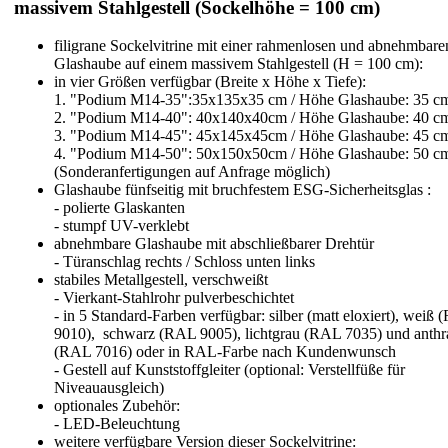
massivem Stahlgestell (Sockelhöhe = 100 cm)
filigrane Sockelvitrine mit einer rahmenlosen und abnehmbare
Glashaube auf einem massivem Stahlgestell (H = 100 cm):
in vier Größen verfügbar (Breite x Höhe x Tiefe):
1. "Podium M14-35":35x135x35 cm / Höhe Glashaube: 35 c
2. "Podium M14-40": 40x140x40cm / Höhe Glashaube: 40 c
3. "Podium M14-45": 45x145x45cm / Höhe Glashaube: 45 c
4. "Podium M14-50": 50x150x50cm / Höhe Glashaube: 50 c
(Sonderanfertigungen auf Anfrage möglich)
Glashaube fünfseitig mit bruchfestem ESG-Sicherheitsglas :
- polierte Glaskanten
- stumpf UV-verklebt
abnehmbare Glashaube mit abschließbarer Drehtür
- Türanschlag rechts / Schloss unten links
stabiles Metallgestell, verschweißt
- Vierkant-Stahlrohr pulverbeschichtet
- in 5 Standard-Farben verfügbar: silber (matt eloxiert), weiß
9010), schwarz (RAL 9005), lichtgrau (RAL 7035) und anthra
(RAL 7016) oder in RAL-Farbe nach Kundenwunsch
- Gestell auf Kunststoffgleiter (optional: Verstellfüße für
Niveauausgleich)
optionales Zubehör:
- LED-Beleuchtung
weitere verfügbare Version dieser Sockelvitrine: