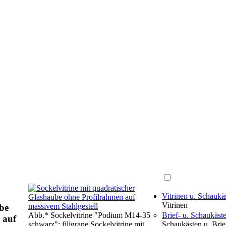
Vitrinen u. Schauk
Vitrinen
be
Abb.* Sockelvitrine "Podium M14-35
Brief- u. Schaukäst
 auf
schwarz": filigrane Sockelvitrine mit
Schaukästen u. Brie