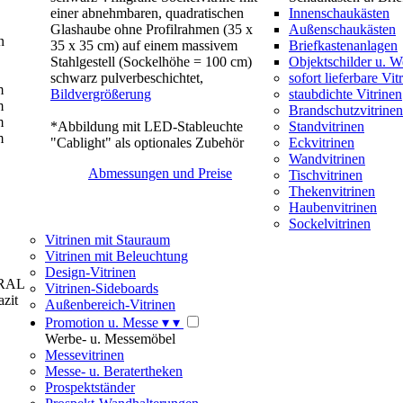
einer abnehmbaren, quadratischen
Innenschaukästen
Glashaube ohne Profilrahmen (35 x
Außenschaukästen
n
35 x 35 cm) auf einem massivem
Briefkastenanlagen
Stahlgestell (Sockelhöhe = 100 cm)
Objektschilder u. 
schwarz pulverbeschichtet,
sofort lieferbare Vit
m
Bildvergrößerung
staubdichte Vitrinen
m
Brandschutzvitrinen
m
*Abbildung mit LED-Stableuchte
Standvitrinen
m
"Cablight" als optionales Zubehör
Eckvitrinen
Wandvitrinen
Abmessungen und Preise
Tischvitrinen
Thekenvitrinen
Haubenvitrinen
Sockelvitrinen
Vitrinen mit Stauraum
Vitrinen mit Beleuchtung
Design-Vitrinen
 (RAL
Vitrinen-Sideboards
zit
Außenbereich-Vitrinen
Promotion u. Messe
▾
▾
Werbe- u. Messemöbel
Messevitrinen
Messe- u. Beratertheken
Prospektständer