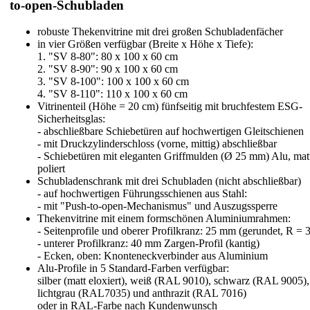
to-open-Schubladen
robuste Thekenvitrine mit drei großen Schubladenfächer
in vier Größen verfügbar (Breite x Höhe x Tiefe):
1. "SV 8-80": 80 x 100 x 60 cm
2. "SV 8-90": 90 x 100 x 60 cm
3. "SV 8-100": 100 x 100 x 60 cm
4. "SV 8-110": 110 x 100 x 60 cm
Vitrinenteil (Höhe = 20 cm) fünfseitig mit bruchfestem ESG-
Sicherheitsglas:
- abschließbare Schiebetüren auf hochwertigen Gleitschienen
- mit Druckzylinderschloss (vorne, mittig) abschließbar
- Schiebetüren mit eleganten Griffmulden (Ø 25 mm) Alu, mat
poliert
Schubladenschrank mit drei Schubladen (nicht abschließbar)
- auf hochwertigen Führungsschienen aus Stahl:
- mit "Push-to-open-Mechanismus" und Auszugssperre
Thekenvitrine mit einem formschönen Aluminiumrahmen:
- Seitenprofile und oberer Profilkranz: 25 mm (gerundet, R =
- unterer Profilkranz: 40 mm Zargen-Profil (kantig)
- Ecken, oben: Knonteneckverbinder aus Aluminium
Alu-Profile in 5 Standard-Farben verfügbar:
silber (matt eloxiert), weiß (RAL 9010), schwarz (RAL 9005),
lichtgrau (RAL7035) und anthrazit (RAL 7016)
oder in RAL-Farbe nach Kundenwunsch