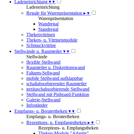
Ladeneinrichtung
▾
▾
Ladeneinrichtung
Regale für Warenpräsentation
▸
▾
Warenpräsentation
Wandregal
Standregal
Thekenvitrinen
Theken- u. Vitrinenmodule
Schmuckvitrine
Stellwände u. Raumteiler
▾
▾
Stellwände
flexible Stellwand
Raumteiler u. Diskretionswand
Faltarm-Sellwand
mobile Stellwand aufklappbar
schallabsorbierender Raumteiler
geräuschabsorbierende Stellwand
Stellwand mit Pinboard-Funktion
Galerie-Stellwand
Infoständer
Empfangs- u. Beratertheken
▾
▾
Empfangs- u. Beratertheken
Rezeptions- u. Empfangstheken
▸
▾
Rezeptions- u. Empfangstheken
Theken-Module "Atlantis"