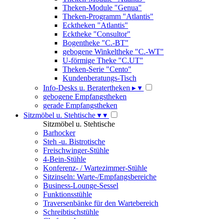
Theken-Module "Genua"
Theken-Programm "Atlantis"
Ecktheken "Atlantis"
Ecktheke "Consultor"
Bogentheke "C.-BT"
gebogene Winkeltheke "C.-WT"
U-förmige Theke "C.UT"
Theken-Serie "Cento"
Kundenberatungs-Tisch
Info-Desks u. Beratertheken
▸
▾
gebogene Empfangstheken
gerade Empfangstheken
Sitzmöbel u. Stehtische
▾
▾
Sitzmöbel u. Stehtische
Barhocker
Steh -u. Bistrotische
Freischwinger-Stühle
4-Bein-Stühle
Konferenz- / Wartezimmer-Stühle
Sitzinseln: Warte-/Empfangsbereiche
Business-Lounge-Sessel
Funktionsstühle
Traversenbänke für den Wartebereich
Schreibtischstühle