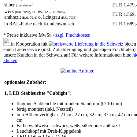
silber
EUR 1.479,
(matt eloxiert)
weiß
, schwarz
,
(RAL 9010)
(RAL 9005)
EUR 1.569,
anthrazit
o. lichtgrau
(RAL 7016)
(RAL 7035)
in RAL-Farbe nach Kundenwunsch
EUR 1.689,
* Preise inklusive MwSt. /
zzgl. Frachtkosten
in Kooperation mit
bieten
einen Lieferservice (inkl. Zollabfertigung und günstigen Frachtraten) 
unsere Kunden in der Schweiz an! Für weitere Informationen bitte
hi
klicken
optionales Zubehör:
1. LED-Stableuchte "Cablight":
filigrane Stableuchte mit rundem Standrohr (Ø 10 mm)
fertig montiert (inkl. Netzteil)
in 5 Höhen verfügbar: 21 cm, 27 cm, 32 cm, 37 cm, 42 cm un
cm
Farbe wahlweise: schwarz, weiß, silber oder anthrazit
Leuchtkopf mit Dreh-Kippgelenk
LED-Platine 12V / 2,5 W