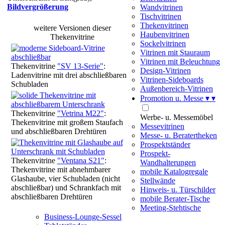
Bildvergrößerung
Wandvitrinen
Tischvitrinen
Thekenvitrinen
weitere Versionen dieser
Haubenvitrinen
Thekenvitrine
Sockelvitrinen
Vitrinen mit Stauraum
Vitrinen mit Beleuchtung
Thekenvitrine
"SV 13-Serie"
:
Design-Vitrinen
Ladenvitrine mit drei abschließbaren
Vitrinen-Sideboards
Schubladen
Außenbereich-Vitrinen
Promotion u. Messe
▾
▾
Thekenvitrine
"Vetrina M22"
:
Werbe- u. Messemöbel
Thekenvitrine mit großem Staufach
Messevitrinen
und abschließbaren Drehtüren
Messe- u. Beratertheken
Prospektständer
Prospekt-
Thekenvitrine
"Ventana S21"
:
Wandhalterungen
Thekenvitrine mit abnehmbarer
mobile Katalogregale
Glashaube, vier Schubladen (nicht
Stellwände
abschließbar) und Schrankfach mit
Hinweis- u. Türschilder
abschließbaren Drehtüren
mobile Berater-Tische
Meeting-Stehtische
Business-Lounge-Sessel