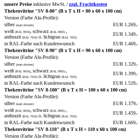
unsere Preise
inklusive MwSt. /
zzgl. Frachtkosten
Thekenvitrine "SV 8-80"
(B x T x H = 80 x 60 x 100 cm)
Version (Farbe Alu-Profile):
silber
EUR 1.269,
(matt eloxiert)
weiß
, schwarz
,
(RAL 9010)
(RAL 9005)
EUR 1.349,
anthrazit
o. lichtgrau
(RAL 7016)
(RAL 7035)
in RAL-Farbe nach Kundenwunsch
EUR 1.469,
Thekenvitrine "SV 8-90"
(B x T x H = 90 x 60 x 100 cm)
Version (Farbe Alu-Profile):
silber
EUR 1.329,
(matt eloxiert)
weiß
, schwarz
,
(RAL 9010)
(RAL 9005)
EUR 1.399,
anthrazit
o. lichtgrau
(RAL 7016)
(RAL 7035)
in RAL-Farbe nach Kundenwunsch
EUR 1.529,
Thekenvitrine "SV 8-100"
(B x T x H = 100 x 60 x 100 cm)
Version (Farbe Alu-Profile):
silber
EUR 1.379,
(matt eloxiert)
weiß
, schwarz
,
(RAL 9010)
(RAL 9005)
EUR 1.459,
anthrazit
o. lichtgrau
(RAL 7016)
(RAL 7035)
in RAL-Farbe nach Kundenwunsch
EUR 1.669,
Thekenvitrine "SV 8-110"
(B x T x H = 110 x 60 x 100 cm)
Version (Farbe Alu-Profile):