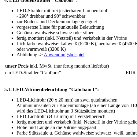
4. LED-Bodenstrahler "Cabfloor":
LED-Strahler mit frei justierbaren Lampenkopf:
- 290° drehbar und 90° schwenkbar
zur Boden- und Deckenmontage geeignet
vorgesetzte Linse für punktuelle Beleuchtung
Gehäuse wahlweise schwarz oder silber
fertig montiert (inkl. Netzteil) und verkabelt in der Vitrine
Lichtfarbe wahlweise: kaltweiß (6200 K), neutralweiß (4500 
oder warmweiß (3200 K)
Abbildung ->
Anwendungsbeispiel
unser Preis
inkl. MwSt. (nur fertig montiert lieferbar)
ein LED-Strahler "Cabfloor"
EUR 
5.1. LED-Vitrinenbeleuchtung "Cabchain I":
LED-Lichtrohr (20 x 20 mm) an zwei quadratischen
Aluminiumsäulen zur Bodenmontage (ab einer Länge von 11
wird das LED-Lichtrohr an 3 Stützsäulen montiert)
LED-Lichtrohr (Ø 13 mm) mit Verstellbereich
fertig montiert und verkabelt (inkl. Netzteil) in der Vitrine gelie
Höhe und Länge an die Vitrine angepasst
Farbe Stützsäule u. Gehäuse wahlweise: schwarz, weiß, anthra