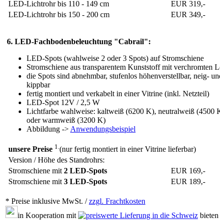
LED-Lichtrohr bis 110 - 149 cm
EUR 319,-
LED-Lichtrohr bis 150 - 200 cm
EUR 349,-
6. LED-Fachbodenbeleuchtung "Cabrail":
LED-Spots (wahlweise 2 oder 3 Spots) auf Stromschiene
Stromschiene aus transparentem Kunststoff mit verchromten L
die Spots sind abnehmbar, stufenlos höhenverstellbar, neig- un
kippbar
fertig montiert und verkabelt in einer Vitrine (inkl. Netzteil)
LED-Spot 12V / 2,5 W
Lichtfarbe wahlweise: kaltweiß (6200 K), neutralweiß (4500 
oder warmweiß (3200 K)
Abbildung ->
Anwendungsbeispiel
1.
unsere Preise
(nur fertig montiert in einer Vitrine lieferbar)
Version / Höhe des Standrohrs:
Stromschiene mit
2 LED-Spots
EUR 169,-
Stromschiene mit
3 LED-Spots
EUR 189,-
* Preise inklusive MwSt. /
zzgl. Frachtkosten
in Kooperation mit
bieten