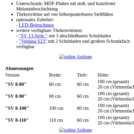
Unterschrank: MDF-Platten mit stoß- und kratzfester
Melaminbeschichtung
Thekenvitrine auf vier höhenjustierbaren Stellfüßen
optionales Zubehör:
-
LED-Beleuchtung
weitere verfügbare Thekenvitrinen:
-
"SV 13-Serie "
mit 3 abschließbaren Schubladen
-
"Ventana S23"
mit 2 Schubladen und großem Schrankfach
verfügbar
Abmessungen
Version
Breite:
Tiefe:
Höhe:
100 cm (gesamt)
"SV 8-80"
80 cm
60 cm
20 cm (Vitrinenfac
100 cm (gesamt)
"SV 8-90"
90 cm
60 cm
20 cm (Vitrinenfac
100 cm (gesamt)
"SV 8-100"
100 cm
60 cm
20 cm (Vitrinenfac
100 cm (gesamt)
"SV 8-110"
110 cm
60 cm
20 cm (Vitrinenfac