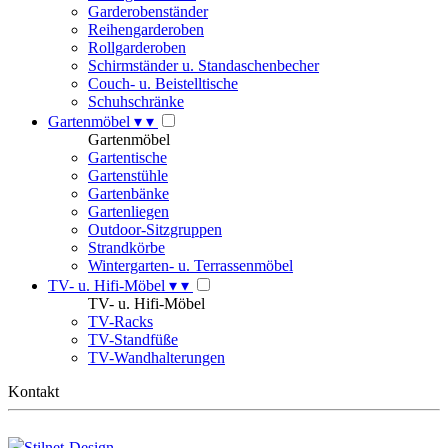
Garderobenständer
Reihengarderoben
Rollgarderoben
Schirmständer u. Standaschenbecher
Couch- u. Beistelltische
Schuhschränke
Gartenmöbel
▾
▾
Gartenmöbel
Gartentische
Gartenstühle
Gartenbänke
Gartenliegen
Outdoor-Sitzgruppen
Strandkörbe
Wintergarten- u. Terrassenmöbel
TV- u. Hifi-Möbel
▾
▾
TV- u. Hifi-Möbel
TV-Racks
TV-Standfüße
TV-Wandhalterungen
Kontakt
Stilnet-Design