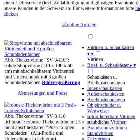
einen Lieferservice (inkl. Zollabfertigung und günstigen Frachtraten) 
unsere Kunden in der Schweiz an! Für weitere Informationen bitte
hi
klicken
Vitrinen u. Schaukästen
▾
▾
Vitrinen
Abb. Thekenvitrine "SV 8-110":
Brief- u. Schaukästen
▸
▾
solide Shopvitrine (110 x 100 x 60
cm) mit abschließbarem Vitrinenteil
und Unterschrank mit 3 großen
Schaukästen u.
Schubladenfächer,
Bildvergrößerung
Briefkastenanlagen
Innenschaukästen
Abmessungen und Preise
Außenschaukästen
Briefkastenanlagen
Objektschilder u.
Wegweiser
Abb. Thekenvitrine "SV 8-110
sofort lieferbare Vitrinen
lichtgrau": robuste Thekenvitrine mit 3
staubdichte Vitrinen
nicht abschließbaren "Push-to-open-
Brandschutzvitrinen
Schubladen" (Alu-Profile und
Standvitrinen
Unterschrank in lichtgrau),
Eckvitrinen