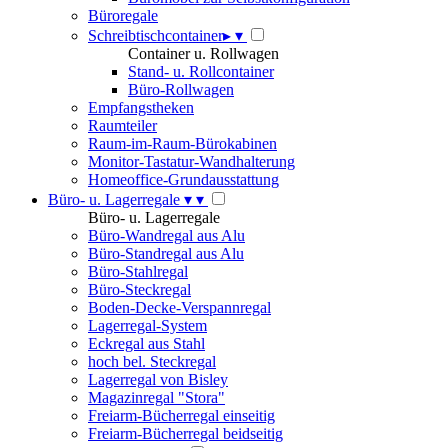
Büroregale
Schreibtischcontainer
▸
▾
Container u. Rollwagen
Stand- u. Rollcontainer
Büro-Rollwagen
Empfangstheken
Raumteiler
Raum-im-Raum-Bürokabinen
Monitor-Tastatur-Wandhalterung
Homeoffice-Grundausstattung
Büro- u. Lagerregale
▾
▾
Büro- u. Lagerregale
Büro-Wandregal aus Alu
Büro-Standregal aus Alu
Büro-Stahlregal
Büro-Steckregal
Boden-Decke-Verspannregal
Lagerregal-System
Eckregal aus Stahl
hoch bel. Steckregal
Lagerregal von Bisley
Magazinregal "Stora"
Freiarm-Bücherregal einseitig
Freiarm-Bücherregal beidseitig