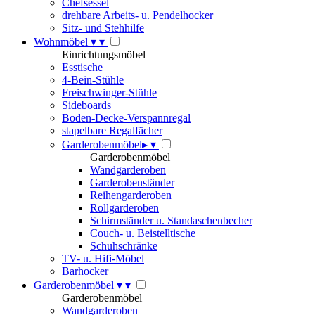
Chefsessel
drehbare Arbeits- u. Pendelhocker
Sitz- und Stehhilfe
Wohnmöbel
▾
▾
Einrichtungsmöbel
Esstische
4-Bein-Stühle
Freischwinger-Stühle
Sideboards
Boden-Decke-Verspannregal
stapelbare Regalfächer
Garderobenmöbel
▸
▾
Garderobenmöbel
Wandgarderoben
Garderobenständer
Reihengarderoben
Rollgarderoben
Schirmständer u. Standaschenbecher
Couch- u. Beistelltische
Schuhschränke
TV- u. Hifi-Möbel
Barhocker
Garderobenmöbel
▾
▾
Garderobenmöbel
Wandgarderoben