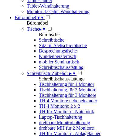
Tabletständer
Tablet-Wandhalterung
Monitor-Tastatur-Wandhalterung
Büromöbel
▾
▾
Büromöbel
Tische
▸
▾
Bürotische
Schreibtische
Sitz- u. Stehschreibtische
Besprechungstische
Kundenberatertisch
mobiler Seminartisch
Schreibtischausstattung
Schreibtisch-Zubehör
▸
▾
Schreibtischausstattung
Tischhalterung für 1 Monitor
Tischhalterung für 2 Monitore
Tischhalterung für 3 Monitore
TH 4 Monitore nebeneinander
TH 4 Monitore: 2 x 2
TH für Monitor u. Notebook
Laptop-Tischhalterung
drehbare Monitorhalterung
drehbare MH für 2 Monitore
TH für Monitor u. Ablagefächer