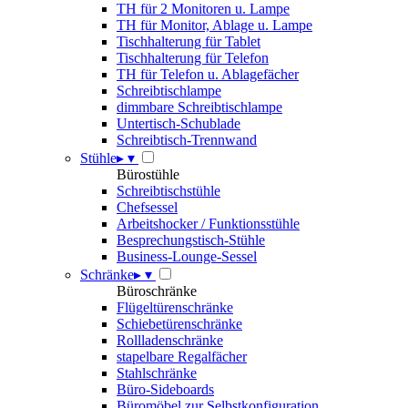
TH für 2 Monitoren u. Lampe
TH für Monitor, Ablage u. Lampe
Tischhalterung für Tablet
Tischhalterung für Telefon
TH für Telefon u. Ablagefächer
Schreibtischlampe
dimmbare Schreibtischlampe
Untertisch-Schublade
Schreibtisch-Trennwand
Stühle
▸
▾
Bürostühle
Schreibtischstühle
Chefsessel
Arbeitshocker / Funktionsstühle
Besprechungstisch-Stühle
Business-Lounge-Sessel
Schränke
▸
▾
Büroschränke
Flügeltürenschränke
Schiebetürenschränke
Rollladenschränke
stapelbare Regalfächer
Stahlschränke
Büro-Sideboards
Büromöbel zur Selbstkonfiguration